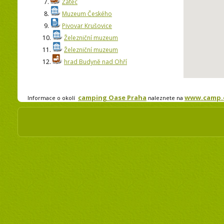
7.
Žatec
8.
Muzeum Českého
9.
Pivovar Krušovice
10.
Železniční muzeum
11.
Železniční muzeum
12.
hrad Budyně nad Ohří
camping Oase Praha
www.camp.c
Informace o okolí
naleznete na