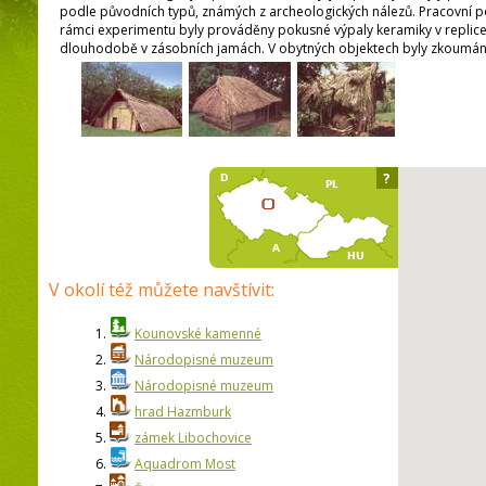
podle původních typů, známých z archeologických nálezů. Pracovní pos
rámci experimentu byly prováděny pokusné výpaly keramiky v replice hr
dlouhodobě v zásobních jamách. V obytných objektech byly zkoumány
?
V okolí též můžete navštívit:
1.
Kounovské kamenné
2.
Národopisné muzeum
3.
Národopisné muzeum
4.
hrad Hazmburk
5.
zámek Libochovice
6.
Aquadrom Most