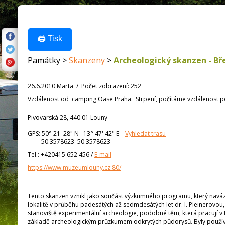
🖨️ Tisk
Památky >
Skanzeny
>
Archeologický skanzen - Bř
26.6.2010 Marta
/
Počet zobrazení
:
252
Vzdálenost od
camping Oase Praha:
Strpení, počítáme vzdálenost po 
Pivovarská 28, 440 01 Louny
GPS:
50° 21' 28"
N
13° 47' 42"
E
Vyhledat trasu
50.3578623 50.3578623
Tel.:
+420415 652 456
/
E-mail
https://www.muzeumlouny.cz:80/
Tento skanzen vznikl jako součást výzkumného programu, který navá
lokalitě v průběhu padesátých až sedmdesátých let dr. I. Pleinerovou
stanoviště experimentální archeologie, podobné těm, která pracují v 
základě archeologickým průzkumem odkrytých půdorysů. Byly používá