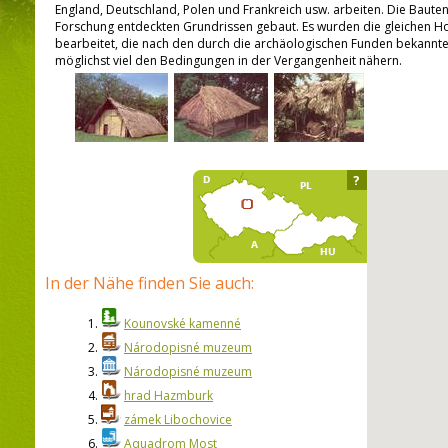
England, Deutschland, Polen und Frankreich usw. arbeiten. Die Baut
Forschung entdeckten Grundrissen gebaut. Es wurden die gleichen Ho
bearbeitet, die nach den durch die archäologischen Funden bekannte
möglichst viel den Bedingungen in der Vergangenheit nähern.
?
In der Nähe finden Sie auch:
1.
Kounovské kamenné
2.
Národopisné muzeum
3.
Národopisné muzeum
4.
hrad Hazmburk
5.
zámek Libochovice
6.
Aquadrom Most