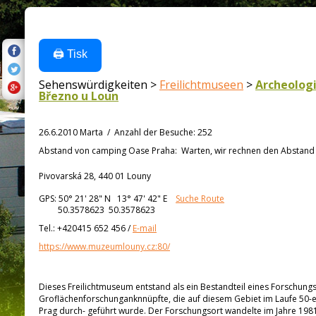
🖨️ Tisk
Sehenswürdigkeiten >
Freilichtmuseen
>
Archeologi
Březno u Loun
26.6.2010 Marta
/
Anzahl der Besuche
:
252
Abstand von
camping Oase Praha:
Warten, wir rechnen den Abstand a
Pivovarská 28, 440 01 Louny
GPS:
50° 21' 28"
N
13° 47' 42"
E
Suche Route
50.3578623 50.3578623
Tel.:
+420415 652 456
/
E-mail
https://www.muzeumlouny.cz:80/
Dieses Freilichtmuseum entstand als ein Bestandteil eines Forschun
Groflächenforschunganknnüpfte, die auf diesem Gebiet im Laufe 50-er -
Prag durch- geführt wurde. Der Forschungsort wandelte im Jahre 1981