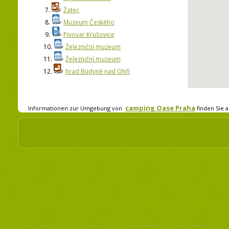
7.
Žatec
8.
Muzeum Českého
9.
Pivovar Krušovice
10.
Železniční muzeum
11.
Železniční muzeum
12.
hrad Budyně nad Ohří
camping Oase Praha
Informationen zur Umgebung von
finden Sie a