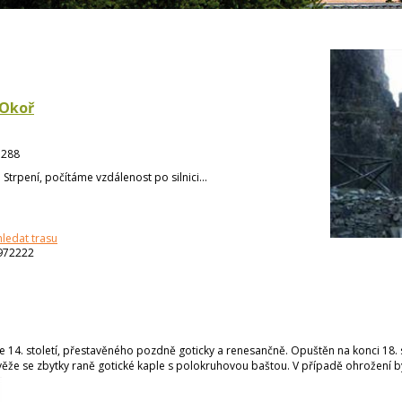
 Okoř
:
288
:
Strpení, počítáme vzdálenost po silnici...
hledat trasu
972222
 14. století, přestavěného pozdně goticky a renesančně. Opuštěn na konci 18. st
věže se zbytky raně gotické kaple s polokruhovou baštou. V případě ohrožení 