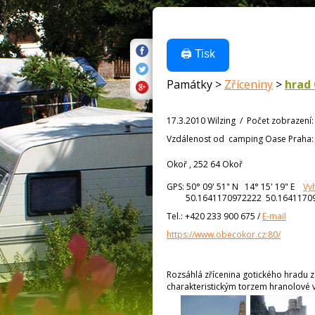
🖨️ Tisk
Památky >
Zříceniny
>
hrad
17.3.2010 Wilzing
/
Počet zobrazení
Vzdálenost od
camping Oase Praha
Okoř , 252 64 Okoř
GPS:
50° 09' 51"
N
14° 15' 19"
E
Vy
50.1641170972222 50.1641170
Tel.:
+420 233 900 675
/
E-mail
https://www.obecokor.cz:80/
Rozsáhlá zřícenina gotického hradu ze
charakteristickým torzem hranolové 