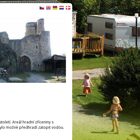
oletí. Areál hradní zříceniny s
bylo možné předhradí zatopit vodou.