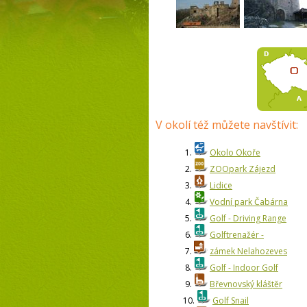
V okolí též můžete navštívit:
1.
Okolo Okoře
2.
ZOOpark Zájezd
3.
Lidice
4.
Vodní park Čabárna
5.
Golf - Driving Range
6.
Golftrenažér -
7.
zámek Nelahozeves
8.
Golf - Indoor Golf
9.
Břevnovský kláštěr
10.
Golf Snail