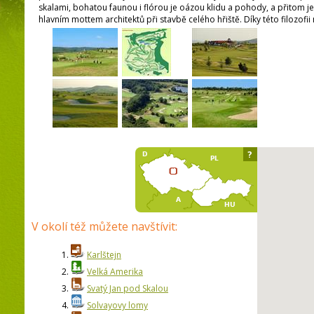
skalami, bohatou faunou i flórou je oázou klidu a pohody, a přitom je
hlavním mottem architektů při stavbě celého hřiště. Díky této filozofi
?
V okolí též můžete navštívit:
1.
Karlštejn
2.
Velká Amerika
3.
Svatý Jan pod Skalou
4.
Solvayovy lomy