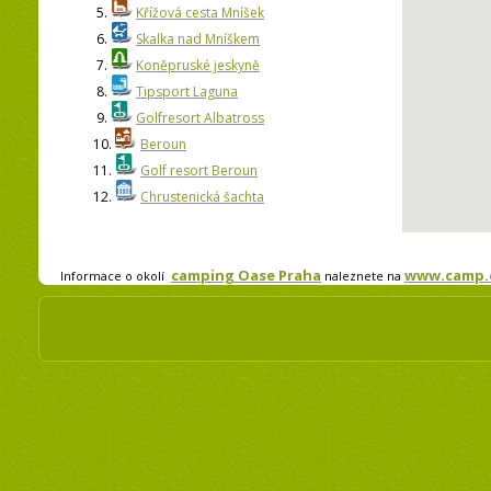
5.
Křížová cesta Mníšek
6.
Skalka nad Mníškem
7.
Koněpruské jeskyně
8.
Tipsport Laguna
9.
Golfresort Albatross
10.
Beroun
11.
Golf resort Beroun
12.
Chrustenická šachta
camping Oase Praha
www.camp.c
Informace o okolí
naleznete na