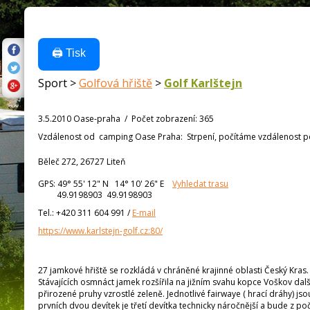
🖨️ Tisk
Sport >
Golfová hřiště
>
Golf Karlštejn
3.5.2010 Oase-praha
/
Počet zobrazení
:
365
Vzdálenost od
camping Oase Praha:
Strpení, počítáme vzdálenost po 
Běleč 272, 26727 Liteň
GPS:
49° 55' 12"
N
14° 10' 26"
E
Vyhledat trasu
49.9198903 49.9198903
Tel.:
+420 311 604 991
/
E-mail
https://www.karlstejn-golf.cz:80/
27 jamkové hřiště se rozkládá v chráněné krajinné oblasti Český Kras
Stávajících osmnáct jamek rozšířila na jižním svahu kopce Voškov dalš
přirozené pruhy vzrostlé zeleně. Jednotlivé fairwaye ( hrací dráhy) js
prvních dvou devítek je třetí devítka technicky náročnější a bude z 