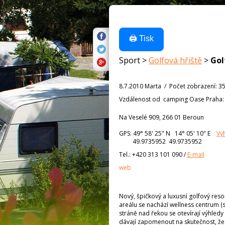
🖨️ Tisk
Sport >
Golfová hřiště
>
Gol
8.7.2010 Marta
/
Počet zobrazení
:
3
Vzdálenost od
camping Oase Praha
Na Veselé 909, 266 01 Beroun
GPS:
49° 58' 25"
N
14° 05' 10"
E
Vy
49.9735952 49.9735952
Tel.:
+420 313 101 090
/
E-mail
web
Nový, špičkový a luxusní golfový reso
areálu se nachází wellness centrum (s
stráně nad řekou se otevírají výhledy
dávají zapomenout na skutečnost, že