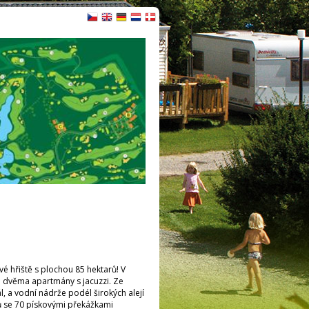
vé hřiště s plochou 85 hektarů! V
 a dvěma apartmány s jacuzzi. Ze
l, a vodní nádrže podél širokých alejí
ů se 70 pískovými překážkami