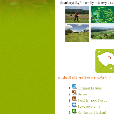
(bunkery), čtyřmi umělými jezery o c
V okolí též můžete navštívit:
1.
Tipsport Laguna
2.
Beroun
3.
Svatý Jan pod Skalou
4.
Solvayovy lomy
5.
Koněpruské jeskyně