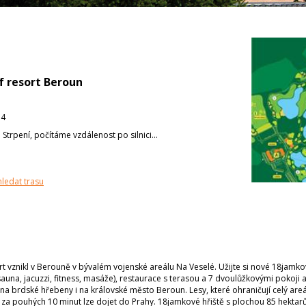
f resort Beroun
54
:
Strpení, počítáme vzdálenost po silnici...
hledat trasu
rt vznikl v Berouně v bývalém vojenské areálu Na Veselé. Užijte si nové 18jamko
auna, jacuzzi, fitness, masáže), restaurace s terasou a 7 dvoulůžkovými pokoji
 na brdské hřebeny i na královské město Beroun. Lesy, které ohraničují celý areá
 za pouhých 10 minut lze dojet do Prahy. 18jamkové hřiště s plochou 85 hektar