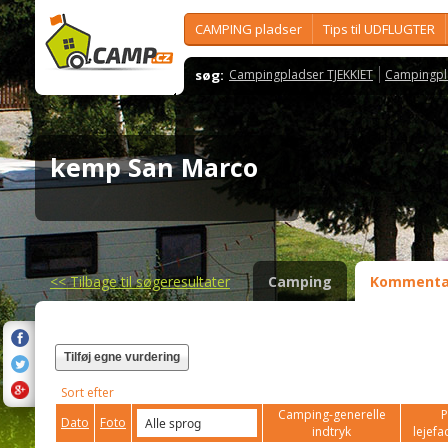
CAMPING pladser
Tips til UDFLUGTER
søg:
Campingpladser TJEKKIET
Campingpl
kemp San Marco
<<
Tilbage til søgeresultater
Camping
Kommenta
Tilføj egne vurdering
Sort efter
Camping-generelle
P
Dato
Foto
indtryk
lejefac