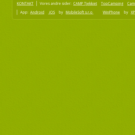
KONTAKT
Vores andre sider:
CAMP Tjekkiet
TopCamping
Cam
App:
Android
iOS
by
MobileSoft s.r.o
WinPhone
by
XP