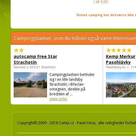
I alt
0,00
Denne camping har desværre ikke e
Campingpladser, som du måske også være interessere
autocamp Free Star
Kemp Merkur
Strachotín
Pasohlávky
Šakvická 3, 693 01 Strachotín
Pasohlávky ev. č. 11
Campingpladsen befinder
sig i en lille landsby
Strachotín, i Břeclav-
omegnen, direkte på
bredden af ...
www sider
Copyright© 2009 - 2018 Camp.cz - Pavel Hess, alle rettigheder forbe