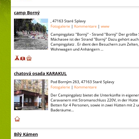
camp Borný
, 47163 Staré Splavy
Fotogalerie
|
Kommentare
|
www
Campingplatz "Borný" - Strand "Borný" Der größte
Máchasee ist der Strand "Borný" Dazu gehört auch
Campingplatz . Er dient den Besuchern zum Zelten,
Wohnwagen und Anhängern ...
chatová osada KARAKUL
Pod Borným 263, 47163 Staré Splavy
Fotogalerie
|
Kommentare
Der Campingplatz bietet die Unterkünfte in eigene
Caravanern mit Stromanschluss 220V, in der Hütte
Betten für 4 Personen, sowie in zwei Hütten mit 2 
Baderäume...
Bílý Kámen