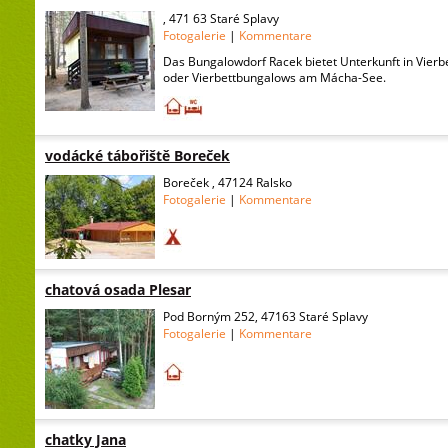
, 471 63 Staré Splavy
Fotogalerie
|
Kommentare
Das Bungalowdorf Racek bietet Unterkunft in Vier
oder Vierbettbungalows am Mácha-See.
vodácké tábořiště Boreček
Boreček , 47124 Ralsko
Fotogalerie
|
Kommentare
chatová osada Plesar
Pod Borným 252, 47163 Staré Splavy
Fotogalerie
|
Kommentare
chatky Jana