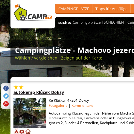
CAMPINGPLÄTZE
Tipps für Ausflüge
suche:
Campingplplätze TSCHECHIEN
Cam
Campingplätze
- Machovo jezer
Wählen / vergleichen
Zeigen auf der Karte
autokemp Klůček Doksy
Ke Klůčku , 47201 Doksy
Fotogalerie
|
Kommentare
Autocamping Klucek liegt in der Nähe vom Macha S
Unterkunft in Zelten, Caravans oder in Bungalows a
gibt es 2, 3, oder 4 Bettstellen, Kochplatte und Küh