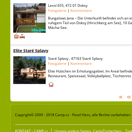
Lesní 655, 472 01 Doksy
Fotogalerie
|
Kommentare
Bungalows Jana – Die Unterkunft befindet sich an 
ruhigem Teil von Doksy (Hirschberg am See), 10 
Mácha-See.
Elite Staré Splavy
Staré Splavy , 47163 Staré Splavy
Fotogalerie
|
Kommentare
Elite Hüttchen im Erholungsgebiet. Im Areal befind
Restaurant, Speisesaal, Volleyballplatz, Tischtenni
Copyright© 2009 - 2018 Camp.cz - Pavel Hess, alle Rechte vorbehalten
KONTAKT - CAMP.cz
Unsere andere Seiten:
CampTschechien
Top