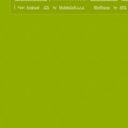
App:
Android
iOS
by
MobileSoft s.r.o
WinPhone
by
XPIS