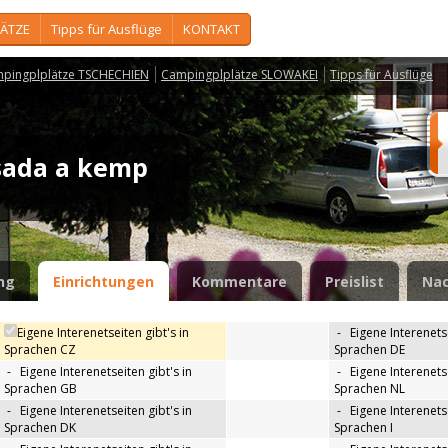
ÄTZE
Tipps für Ausflüge
KONTAKT
pingplplätze TSCHECHIEN
Campingplplätze SLOWAKEI
Tipps für Ausflüge
osada a kemp
ng
Einrichtungen
Kommentare
Preislist
Nac
Eigene Interenetseiten gibt's in
-
Eigene Interenetse
Sprachen CZ
Sprachen DE
-
Eigene Interenetseiten gibt's in
-
Eigene Interenetse
Sprachen GB
Sprachen NL
-
Eigene Interenetseiten gibt's in
-
Eigene Interenetse
Sprachen DK
Sprachen I