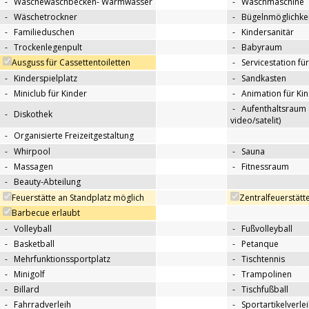
-
Wäschewaschbecken- Warmwasser
-
Waschmaschine
-
Wäschetrockner
-
Bügelnmöglichkei
-
Familieduschen
-
Kindersanitär
-
Trockenlegenpult
-
Babyraum
Ausguss für Cassettentoiletten
-
Servicestation f
-
Kinderspielplatz
-
Sandkasten
-
Miniclub für Kinder
-
Animation für Ki
-
Aufenthaltsraum 
-
Diskothek
video/satelit)
-
Organisierte Freizeitgestaltung
-
Whirpool
-
Sauna
-
Massagen
-
Fitnessraum
-
Beauty-Abteilung
Feuerstätte an Standplatz möglich
Zentralfeuerstätt
Barbecue erlaubt
-
Volleyball
-
Fußvolleyball
-
Basketball
-
Petanque
-
Mehrfunktionssportplatz
-
Tischtennis
-
Minigolf
-
Trampolinen
-
Billard
-
Tischfußball
-
Fahrradverleih
-
Sportartikelverle