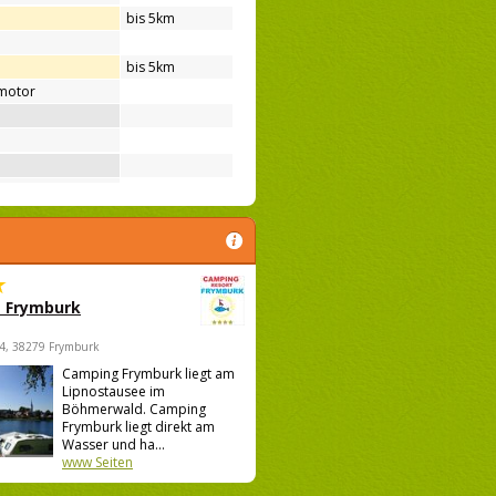
bis 5km
bis 5km
motor
 Frymburk
4, 38279 Frymburk
Camping Frymburk liegt am
Lipnostausee im
Böhmerwald. Camping
Frymburk liegt direkt am
Wasser und ha...
www Seiten