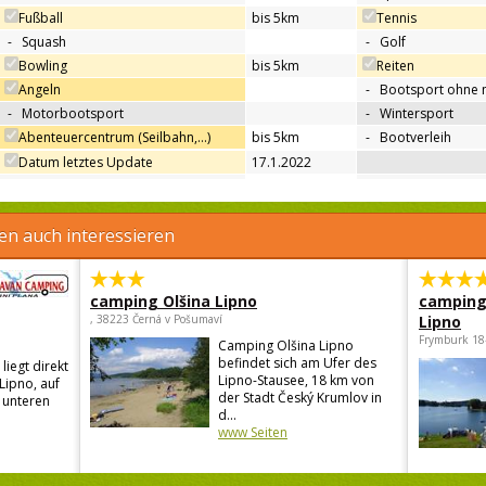
Fußball
bis 5km
Tennis
-
Squash
-
Golf
Bowling
bis 5km
Reiten
Angeln
-
Bootsport ohne 
-
Motorbootsport
-
Wintersport
Abenteuercentrum (Seilbahn,…)
bis 5km
-
Bootverleih
Datum letztes Update
17.1.2022
en auch interessieren
camping Olšina Lipno
camping
, 38223 Černá v Pošumaví
Lipno
Frymburk 18
Camping Olšina Lipno
befindet sich am Ufer des
liegt direkt
Lipno-Stausee, 18 km von
Lipno, auf
der Stadt Český Krumlov in
m unteren
d...
www Seiten