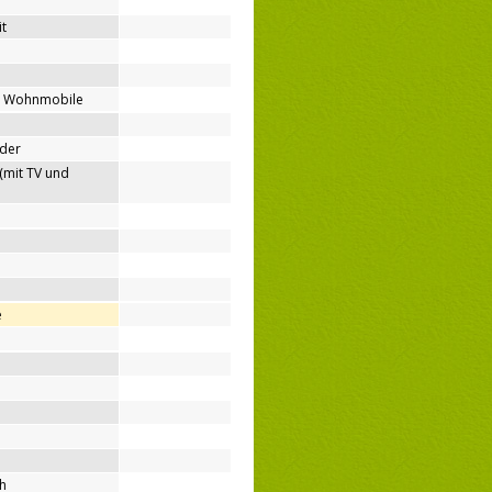
t
ür Wohnmobile
nder
(mit TV und
e
ih