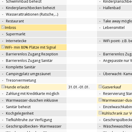
-
Schwimmbad beheizt
-
Kinderplanschbe
-
Kinderplanschbecken beheizt
-
Hallenbad
-
Wasserattraktionen (Rutsche,…)
-
Restaurant
-
Take away mögli
Imbiss
-
Lebensmittel
-
Supermarkt
-
Internetecke
-
WiFi point- z.B. 
WiFi- min 80% Plätze mit Signal
-
Barrierenlos Zugang Rezeption
-
Barrierenlos Zug
-
Barrierenlos Zugang Sanitär
-
Angepasste nur 
-
Komplette Sanitär
-
Campingplatz umgezäunet
-
Überwacht- Kame
-
Tresorvermietung
Hunde erlaubt
31.01.-01.01.
Gasverkauf
-
Zahlung mit Kreditkarte möglich
-
Reservierung Sta
-
Warmwasser-duschen inklusive
Warmwasser-dusc
-
Sanitär beheizt
-
Einzelwaschkabi
-
Kochgelegenheit
Kühlschrank zur 
-
Tiefkühltruhe zur Verfügung
-
Geschirspülbecke
-
Geschirspülbecken- Warmwasser
-
Wäschewaschbeck