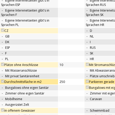
-
Eigene Interenetseiten gibt's in
-
Eigene Interenetse
Sprachen ESP
Sprachen RUS
-
Eigene Interenetseiten gibt's in
-
Eigene Interenetse
Sprachen F
Sprachen SK
-
Eigene Interenetseiten gibt's in
-
Eigene Interenetse
Sprachen PL
Sprachen HR
CZ
-
D
-
GB
-
NL
-
DK
-
I
-
ESP
-
RUS
-
F
-
SK
-
PL
-
HR
Plätze ohne Anschlüsse
10
Mit Stromanschlü
-
Mit Wasseranschlüsse
-
Mit Abwasserans
-
Mit privat Sanitäreinheit
-
Plätze umschrie
Durchschnittsfläche in m2
250
Parkieren gerade
-
Bungalows ohne eigen Sanitär
Bungalows mit eig
-
Zimmer ohne eigen Sanitär
-
Zimmer mit eigen
-
Mobilheime
-
Caravan
-
Ausgerüstet Zelt
in offenem Gewässer
-
Schwimmbad