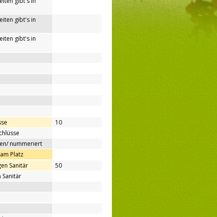
iten gibt's in
iten gibt's in
iten gibt's in
sse
10
chlüsse
ben/ nummeriert
 am Platz
en Sanitär
50
 Sanitär