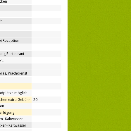
cken
ch
bei Rezeption
ang Restaurant
WC
ras, Wachdienst
ndplätze möglich
hen extra Gebühr
20
nen
Verfügung
n- Kaltwasser
en- Kaltwasser