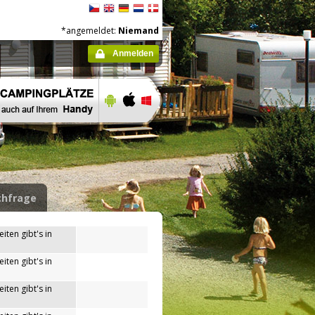
*angemeldet:
Niemand
Anmelden
hfrage
iten gibt's in
iten gibt's in
iten gibt's in