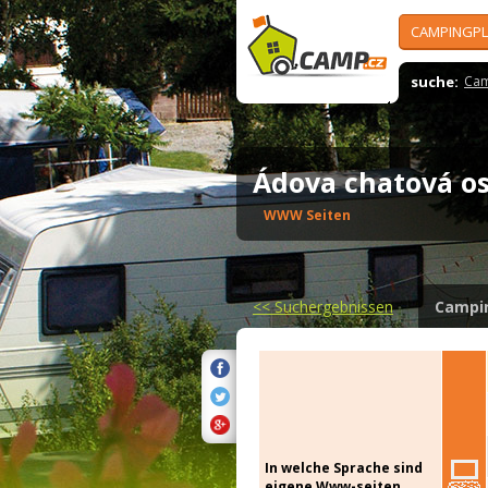
CAMPINGPL
suche:
Cam
Ádova chatová 
WWW Seiten
<<
Suchergebnissen
Campi
In welche Sprache sind
eigene Www-seiten