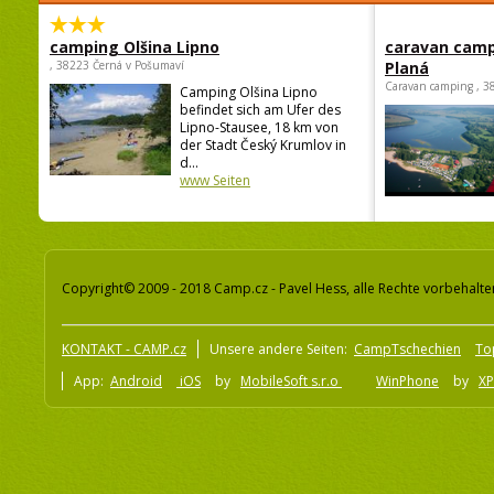
camping Olšina Lipno
caravan camp
, 38223 Černá v Pošumaví
Planá
Caravan camping , 3
Camping Olšina Lipno
befindet sich am Ufer des
Lipno-Stausee, 18 km von
der Stadt Český Krumlov in
d...
www Seiten
Copyright© 2009 - 2018 Camp.cz - Pavel Hess, alle Rechte vorbehalte
KONTAKT - CAMP.cz
Unsere andere Seiten:
CampTschechien
To
App:
Android
iOS
by
MobileSoft s.r.o
WinPhone
by
XP