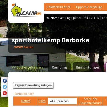
CAMPINGPLÄTZE
Tipps für Ausflüge
suche:
Campingplplätze TSCHECHIEN
Cam
sporthotelkemp Barborka
WWW Seiten
<<
Suchergebnissen
Camping
Einrichtungen
Eigene Bewertung zufügen
Sortieren nach
Areal- der
Datum
Foto
Gesamteindruck