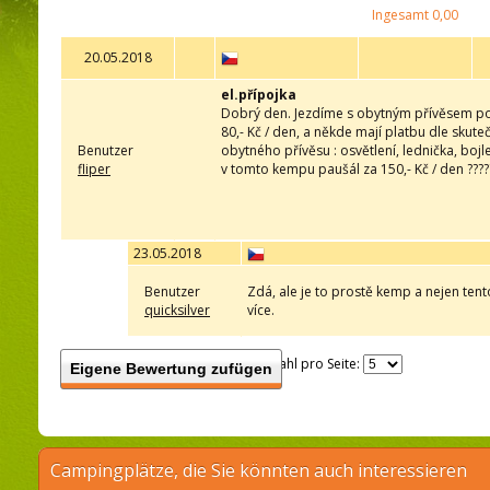
Ingesamt
0,00
20.05.2018
el.přípojka
Dobrý den. Jezdíme s obytným přívěsem po k
80,- Kč / den, a někde mají platbu dle skut
Benutzer
obytného přívěsu : osvětlení, lednička, bojl
fliper
v tomto kempu paušál za 150,- Kč / den ?????
23.05.2018
Benutzer
Zdá, ale je to prostě kemp a nejen te
quicksilver
více.
Anzahl pro Seite:
Eigene Bewertung zufügen
Campingplätze, die Sie könnten auch interessieren