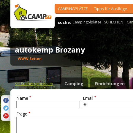
CAMPINGPLÄTZE
Tipps für Ausflüge
suche:
Campingplplätze TSCHECHIEN
Cam
autokemp Brozany
WWW Seiten
<<
Suchergebnissen
Camping
Einrichtungen
*
*
Name
Email
*
Frage