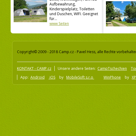
Aufbewahrung,
Kinderspielplatz, Toiletten
und Duschen, WIFI. Geeignet
für...
www Seiten
Copyright© 2009 - 2018 Camp.cz - Pavel Hess, alle Rechte vorbehalte
KONTAKT - CAMP.cz
Unsere andere Seiten:
CampTschechien
To
App:
Android
iOS
by
MobileSoft s.r.o
WinPhone
by
XP