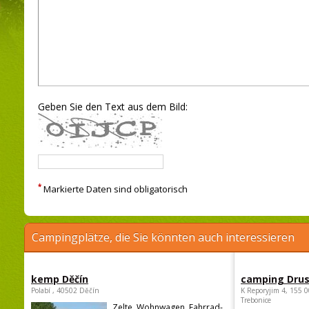
Geben Sie den Text aus dem Bild:
*
Markierte Daten sind obligatorisch
Campingplätze, die Sie könnten auch interessieren
kemp Děčín
camping Dru
Polabí , 40502 Děčín
K Reporyjim 4, 155 0
Trebonice
Zelte, Wohnwagen, Fahrrad-