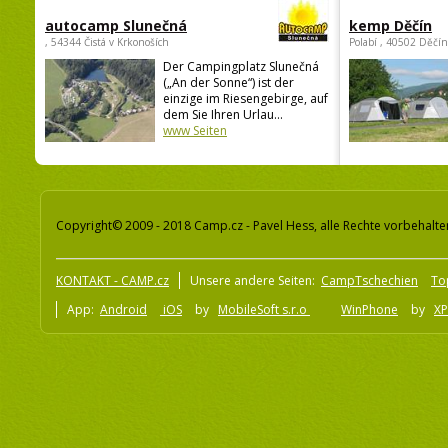
autocamp Slunečná
kemp Děčín
, 54344 Čistá v Krkonoších
Polabí , 40502 Děčín
Der Campingplatz Slunečná
(„An der Sonne“) ist der
einzige im Riesengebirge, auf
dem Sie Ihren Urlau...
www Seiten
Copyright© 2009 - 2018 Camp.cz - Pavel Hess, alle Rechte vorbehalte
KONTAKT - CAMP.cz
Unsere andere Seiten:
CampTschechien
To
App:
Android
iOS
by
MobileSoft s.r.o
WinPhone
by
XP