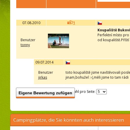
07.08.2010
1
Koupaliště Bukov
Perfektní místo pro
Benutzer
od koupaliště.Příšt
tonny
09.07.2014
Benutzer
toto koupaliště jsme navštěvovali posl
jirkas
jinam,bohužel :-(,měli jsme to tam rádi
Anzahl pro Seite:
Eigene Bewertung zufügen
Campingplätze, die Sie könnten auch interessieren