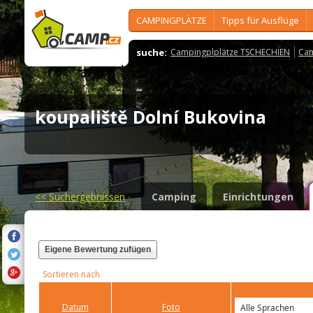
CAMPINGPLÄTZE
Tipps für Ausflüge
suche:
Campingplplätze TSCHECHIEN
Cam
koupaliště Dolní Bukovina
<<
Suchergebnissen
Camping
Einrichtungen
Eigene Bewertung zufügen
Sortieren nach
Datum
Foto