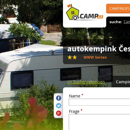
CAMPINGPL
suche:
Cam
autokempink Če
WWW Seiten
<<
Suchergebnissen
Campi
*
Name
*
Frage