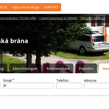
ÄTZE
Tipps für Ausflüge
KONTAKT
pingplplätze TSCHECHIEN
Campingplplätze SLOWAKEI
Tipps für Ausflüge
ská brána
ng
Einrichtungen
Kommentare
Preislist
Nac
*
Email
Telefon
Adresse