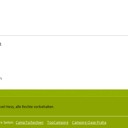
:
h
vel Hess, alle Rechte vorbehalten
e Seiten:
CampTschechien
TopCamping
Camping Oase Praha