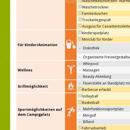
Wäschewaschbecken- Warm
Wäschetrockner
Familieduschen
Trockenlegenpult
Ausguss für Cassettentoilett
Kinderspielplatz
Miniclub für Kinder
Für Kinder/Animation
-
Diskothek
-
Organisierte Freizeitgestalt
-
Whirpool
Wellnes
-
Massagen
-
Beauty-Abteilung
-
Feuerstätte an Standplatz m
Grillmöglichkeit
Barbecue erlaubt
Volleyball
Basketball
-
Mehrfunktionssportplatz
Sportmöglichkeiten auf
dem Campigplatz
-
Minigolf
-
Billard
Fahrradverleih