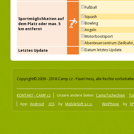
Fußball
Squash
Sportmöglichkeiten auf
Bowling
dem Platz oder max. 5
km entfernt
Angeln
Motorbootsport
Abenteuercentrum (Seilbahn,
Datum letztes Update
Letztes Update
Copyright© 2009 - 2018 Camp.cz - Pavel Hess, alle Rechte vorbehalte
KONTAKT - CAMP.cz
Unsere andere Seiten:
CampTschechien
To
App:
Android
iOS
by
MobileSoft s.r.o
WinPhone
by
XP