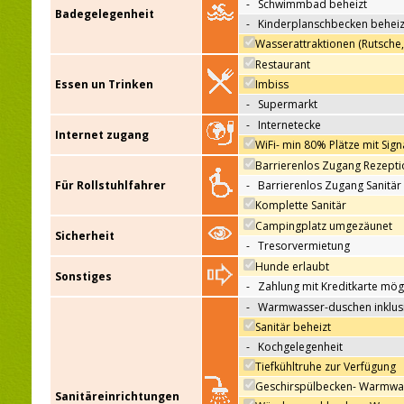
-
Schwimmbad beheizt
Badegelegenheit
-
Kinderplanschbecken beheiz
Wasserattraktionen (Rutsche
Restaurant
Essen un Trinken
Imbiss
-
Supermarkt
-
Internetecke
Internet zugang
WiFi- min 80% Plätze mit Sign
Barrierenlos Zugang Rezepti
Für Rollstuhlfahrer
-
Barrierenlos Zugang Sanitär
Komplette Sanitär
Campingplatz umgezäunet
Sicherheit
-
Tresorvermietung
Hunde erlaubt
Sonstiges
-
Zahlung mit Kreditkarte mög
-
Warmwasser-duschen inklus
Sanitär beheizt
-
Kochgelegenheit
Tiefkühltruhe zur Verfügung
Geschirspülbecken- Warmwa
Sanitäreinrichtungen