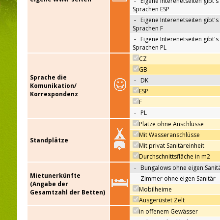
-
Eigene Interenetseiten gibt's 
Sprachen ESP
-
Eigene Interenetseiten gibt's 
Sprachen F
-
Eigene Interenetseiten gibt's 
Sprachen PL
CZ
GB
Sprache die
-
DK
Komunikation/
ESP
Korrespondenz
F
-
PL
Plätze ohne Anschlüsse
Mit Wasseranschlüsse
Standplätze
Mit privat Sanitäreinheit
Durchschnittsfläche in m2
-
Bungalows ohne eigen Sanit
Mietunerkünfte
-
Zimmer ohne eigen Sanitär
(Angabe der
Mobilheime
Gesamtzahl der Betten)
Ausgerüstet Zelt
in offenem Gewässer