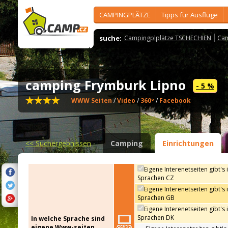
CAMPINGPLÄTZE
Tipps für Ausflüge
suche:
Campingplplätze TSCHECHIEN
Cam
camping Frymburk Lipno
- 5 %
WWW Seiten
/
Video
/
360º
/
Facebook
<<
Suchergebnissen
Camping
Einrichtungen
Eigene Interenetseiten gibt's 
Sprachen CZ
Eigene Interenetseiten gibt's 
Sprachen GB
Eigene Interenetseiten gibt's 
Sprachen DK
In welche Sprache sind
eigene Www-seiten