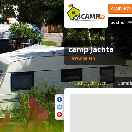
CAMPINGPL
suche:
Cam
camp Jachta
WWW Seiten
<<
Suchergebnissen
Campi