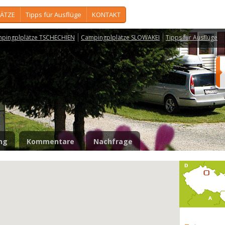
ÄTZE
Tipps für Ausflüge
KONTAKT
pingplplätze TSCHECHIEN
Campingplplätze SLOWAKEI
Tipps für Ausflüge
ng
Kommentare
Nachfrage