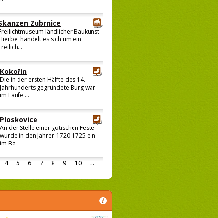
Skanzen Zubrnice
Freilichtmuseum ländlicher Baukunst
Hierbei handelt es sich um ein
Freilich...
Kokořín
Die in der ersten Hälfte des 14.
Jahrhunderts gegründete Burg war
im Laufe ...
Ploskovice
An der Stelle einer gotischen Feste
wurde in den Jahren 1720-1725 ein
im Ba...
4
5
6
7
8
9
10
...