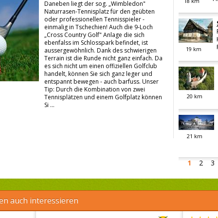
18
km
Daneben liegt der sog. „Wimbledon"
Naturrasen-Tennisplatz für den geübten
oder professionellen Tennisspieler -
einmalig in Tschechien! Auch die 9-Loch
„Cross Country Golf" Anlage die sich
ebenfalss im Schlosspark befindet, ist
19
km
aussergewöhnlich. Dank des schwierigen
Terrain ist die Runde nicht ganz einfach. Da
es sich nicht um einen offiziellen Golfclub
handelt, können Sie sich ganz leger und
entspannt bewegen - auch barfuss. Unser
Tip: Durch die Kombination von zwei
20
km
Tennisplätzen und einem Golfplatz können
Si ...
21
km
1
2
3
en auch interessieren