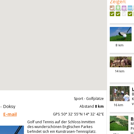
Zeigen
:
8
km
14
km
B
Sport - Golfplätze
K
v
16
km
 - Doksy
Abstand
8 km
E-mail
GPS: 50° 32' 55"N 14° 32' 42"E
B
Golf und Tennis auf der Schloss Inmitten
M
des wunderschönen Englischen Parkes
P
befindet sich ein Kunstrasen-Tennisplatz.
H.