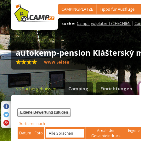
CAMPINGPLÄTZE
Tipps für Ausflüge
suche:
Campingplplätze TSCHECHIEN
Cam
autokemp-pension Klášterský
WWW Seiten
<<
Suchergebnissen
Camping
Einrichtungen
Eigene Bewertung zufügen
Sortieren nach
Areal- der
Eigene 
Datum
Foto
Gesamteindruck