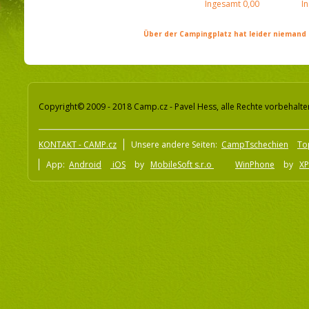
Ingesamt
0,00
I
Über der Campingplatz hat leider niemand 
Copyright© 2009 - 2018 Camp.cz - Pavel Hess, alle Rechte vorbehalte
KONTAKT - CAMP.cz
Unsere andere Seiten:
CampTschechien
To
App:
Android
iOS
by
MobileSoft s.r.o
WinPhone
by
XP