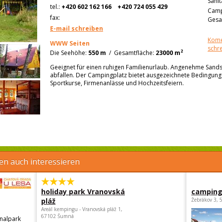
Sanit
tel.:
+420 602 162 166
+420 724 055 429
Camp
fax:
Gesa
E-mail schreiben
Kome
WWW Seiten
schr
2
Die Seehöhe:
550 m
/
Gesamtfläche:
23000 m
Geeignet für einen ruhigen Familienurlaub. Angenehme Sands
abfallen. Der Campingplatz bietet ausgezeichnete Bedingunge
Sportkurse, Firmenanlässe und Hochzeitsfeiern.
en auch interessieren
holiday park Vranovská
camping
pláž
Žebrákov 3, 
Areál kempingu - Vranovská pláž 1,
67102 Šumná
nalpark