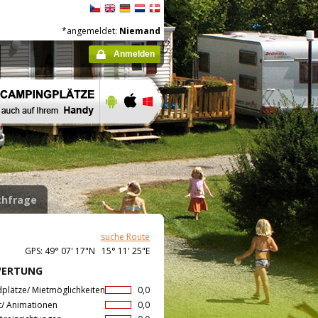
*angemeldet:
Niemand
Anmelden
hfrage
suche Route
GPS: 49° 07' 17"N 15° 11' 25"E
WERTUNG
dplätze/ Mietmöglichkeiten
0,0
t/ Animationen
0,0