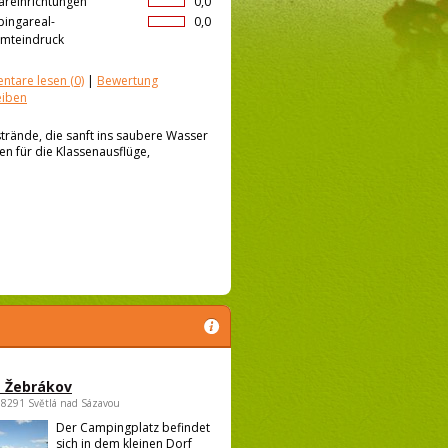
äreinrichtungen
0,0
ingareal-
0,0
mteindruck
ntare lesen
(0)
|
Bewertung
eiben
trände, die sanft ins saubere Wasser
n für die Klassenausflüge,
 Žebrákov
58291 Světlá nad Sázavou
Der Campingplatz befindet
sich in dem kleinen Dorf