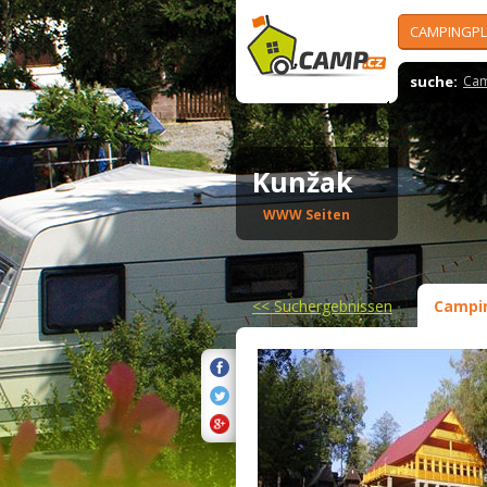
CAMPINGPL
suche:
Cam
Kunžak
WWW Seiten
<<
Suchergebnissen
Campi