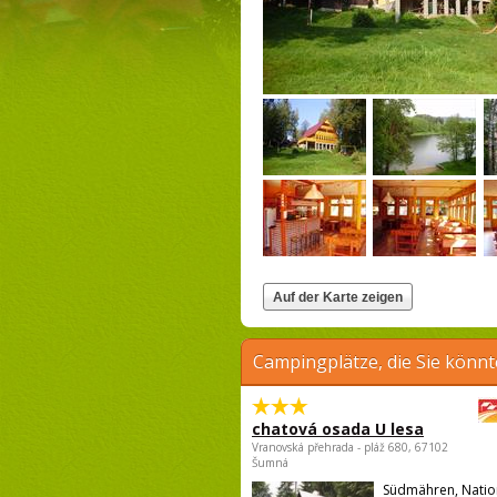
Campingplätze, die Sie könnt
chatová osada U lesa
Vranovská přehrada - pláž 680, 67102
Šumná
Südmähren, Natio