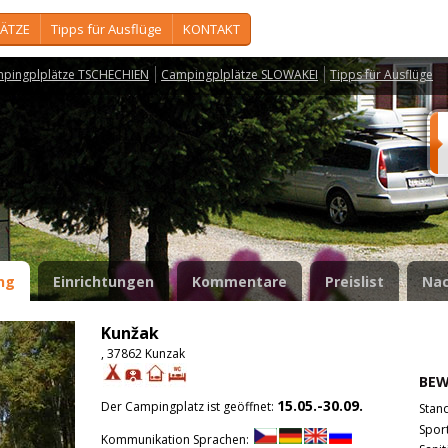
ÄTZE
Tipps für Ausflüge
KONTAKT
pingplplätze TSCHECHIEN
Campingplplätze SLOWAKEI
Tipps für Ausflüge
ng
Einrichtungen
Kommentare
Preislist
Nac
Kunžak
, 37862 Kunzak
BE
15.05.-30.09.
Der Campingplatz ist geöffnet:
Stan
Spor
Kommunikation Sprachen: