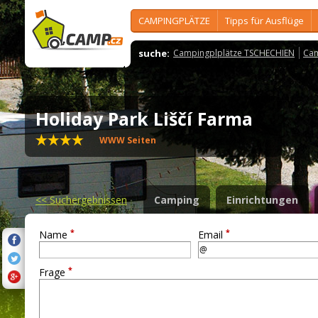
CAMPINGPLÄTZE
Tipps für Ausflüge
suche:
Campingplplätze TSCHECHIEN
Cam
Holiday Park Liščí Farma
WWW Seiten
<<
Suchergebnissen
Camping
Einrichtungen
*
*
Name
Email
*
Frage