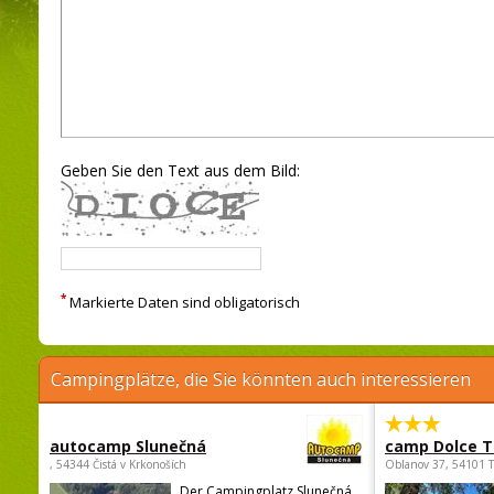
Geben Sie den Text aus dem Bild:
*
Markierte Daten sind obligatorisch
Campingplätze, die Sie könnten auch interessieren
autocamp Slunečná
camp Dolce T
, 54344 Čistá v Krkonoších
Oblanov 37, 54101 
Der Campingplatz Slunečná