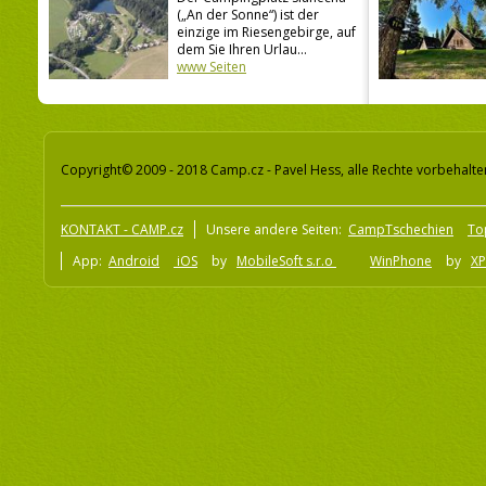
(„An der Sonne“) ist der
einzige im Riesengebirge, auf
dem Sie Ihren Urlau...
www Seiten
Copyright© 2009 - 2018 Camp.cz - Pavel Hess, alle Rechte vorbehalte
KONTAKT - CAMP.cz
Unsere andere Seiten:
CampTschechien
To
App:
Android
iOS
by
MobileSoft s.r.o
WinPhone
by
XP