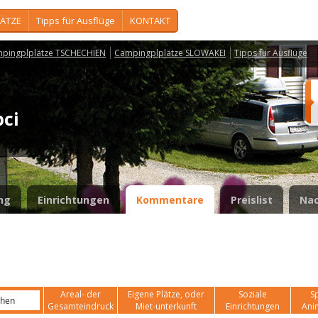
ÄTZE
Tipps für Ausflüge
KONTAKT
pingplplätze TSCHECHIEN
Campingplplätze SLOWAKEI
Tipps für Ausflüge
pci
ng
Einrichtungen
Kommentare
Preislist
Nac
Areal- der
Eigene Plätze, oder
Soziale
Sp
Gesamteindruck
Miet-unterkunft
Einrichtungen
Ani