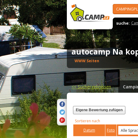
CAMPINGPL
suche:
Cam
autocamp Na ko
WWW Seiten
<<
Suchergebnissen
Campi
Eigene Bewertung zufügen
Sortieren nach
Datum
Foto