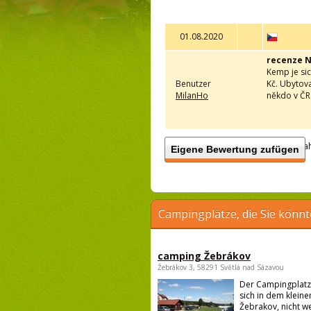
01.08.2020
recenze N
Kemp je sic
Benutzer
Kč. Ubytova
MilanHo
někdo v ČR 
Anzah
Eigene Bewertung zufügen
Campingplätze, die Sie könnt
camping Žebrákov
Žebrákov 3, 58291 Světlá nad Sázavou
Der Campingplatz
sich in dem kleine
Žebrakov, nicht w