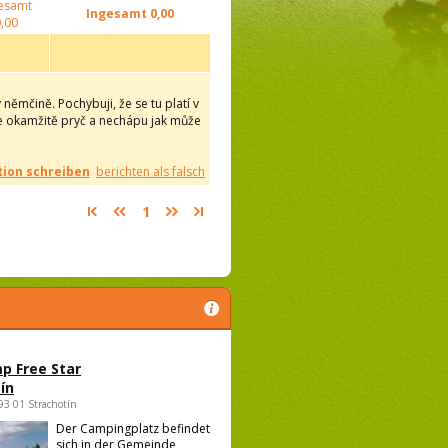
esamt
Ingesamt
0,00
,00
ěmčině. Pochybuji, že se tu platí v
me okamžitě pryč a nechápu jak může
ion schreiben
berichten als falsch
1
p Free Star
ín
693 01 Strachotín
Der Campingplatz befindet
sich in der Gemeinde