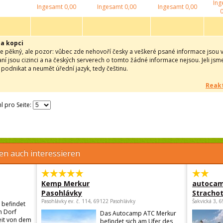
Ing
Ingesamt
0,00
Ingesamt
0,00
Ingesamt
0,00
0
a kopci
e pěkný, ale pozor: vůbec zde nehovoří česky a veškeré psané informace jsou v n
ní jsou cizinci a na českých serverech o tomto žádné informace nejsou. Jeli js
podnikat a neumět úřední jazyk, tedy češtinu.
Reakt
l pro Seite:
en auch interessieren
Kemp Merkur
autocam
Pasohlávky
Strachot
Pasohlávky ev. č. 114, 69122 Pasohlávky
Šakvická 3, 
 befindet
n Dorf
Das Autocamp ATC Merkur
eit von dem
befindet sich am Ufer des