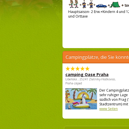
Hauptsaison- 2 Erw.+Kindern 4 und 12 
und Orttaxe
Campingplätze, die Sie könnt
camping Oase Praha
Libeňská , 25241 Zlatníky-Hodkovice,
Praha-západ
Der Campingplatz l
sehr ruhiger Lage
südlich von Prag 
Stadtzentrum) mit .
www Seiten