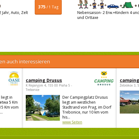
375
/ 1 Tag
Jahr, Auto, Zelt
Nebensaison- 2 Erw.+Kindern 4 und 
und Orttaxe
en auch interessieren
camping Drusus
camping
K Reporyjim 4, 155 00 Praha 5 -
Žebrákov 3, 
Trebonice
iegt in
Der Campingplatz Drusus
 etwa 5 Km
liegt am westlichen
(15 Km vom
Stadtrand von Prag, im Dorf
..
Trebonice, nur 10 km vom
his...
www Seiten