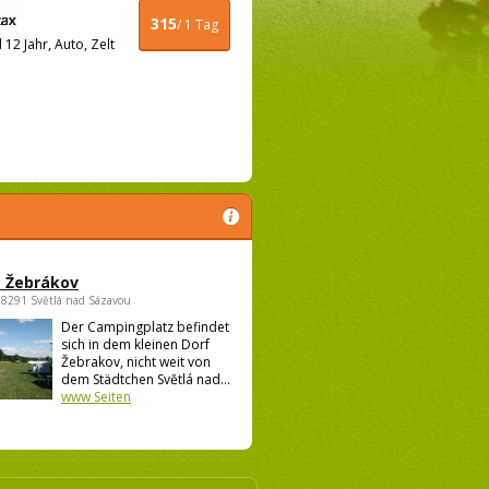
315
/ 1 Tag
12 Jahr, Auto, Zelt
 Žebrákov
58291 Světlá nad Sázavou
Der Campingplatz befindet
sich in dem kleinen Dorf
Žebrakov, nicht weit von
dem Städtchen Světlá nad...
www Seiten