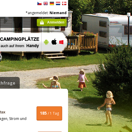
*angemeldet:
Niemand
Anmelden
hfrage
185
/ 1 Tag
agen, Strom und