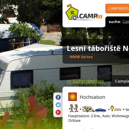
CAMPINGPL
suche:
Cam
Lesní tábořiště 
WWW Seiten
<<
Suchergebnissen
Campi
Hochsaison
Hauptsaison- 2 Erw., Auto, Wohnwag
Orttaxe