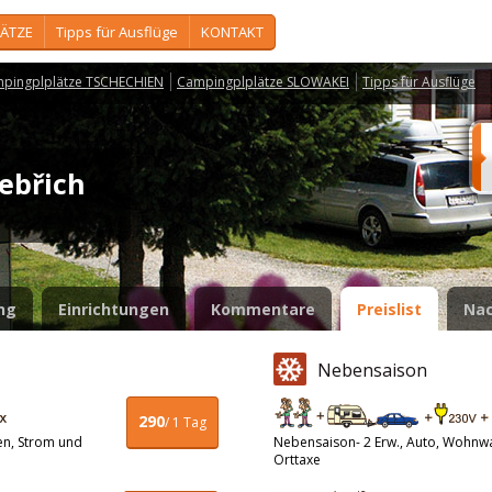
ÄTZE
Tipps für Ausflüge
KONTAKT
pingplplätze TSCHECHIEN
Campingplplätze SLOWAKEI
Tipps für Ausflüge
Nebřich
ng
Einrichtungen
Kommentare
Preislist
Nac
Nebensaison
290
/ 1 Tag
en, Strom und
Nebensaison- 2 Erw., Auto, Wohnw
Orttaxe