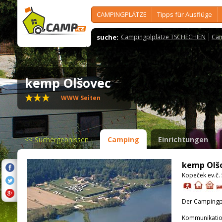
CAMPINGPLÄTZE
Tipps für Ausflüge
suche:
Campingplplätze TSCHECHIEN
Cam
kemp Olšovec
WWW Seiten
<<
Suchergebnissen
Camping
Einrichtungen
kemp Olš
Kopeček ev.č.
Der Campingpla
Kommunikatio