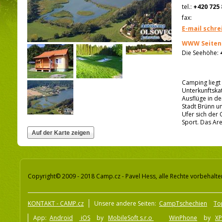
tel.:
+420 725 
fax:
E-mail schre
WWW Seiten
Die Seehöhe:
Camping liegt 
Unterkunftskat
Ausflüge in d
Stadt Brünn u
Ufer sich der
Sport. Das Are
Copyright© 2009 - 2018 Camp.cz - Pavel Hess, alle Rechte vorbehalte
KONTAKT - CAMP.cz
Unsere andere Seiten:
CampTschechien
To
App:
Android
iOS
by
MobileSoft s.r.o
WinPhone
by
XP