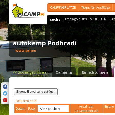
CAMPINGPLÄTZE
Tipps für Ausflüge
suche:
Campingplplätze TSCHECHIEN
Cam
autokemp Podhradí
WWW Seiten
<<
Suchergebnissen
Camping
Einrichtungen
Eigene Bewertung zufügen
Sortieren nach
Areal- der
Eigene 
Datum
Foto
Gesamteindruck