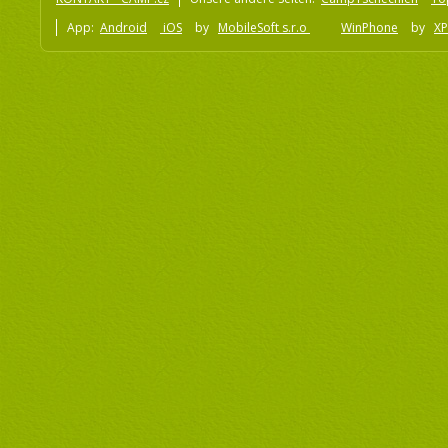
App:
Android
iOS
by
MobileSoft s.r.o
WinPhone
by
XP