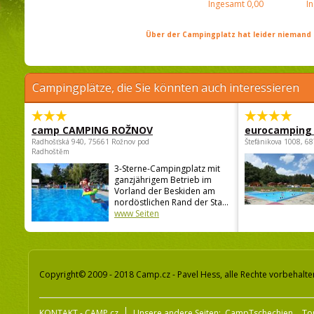
Ingesamt
0,00
I
Über der Campingplatz hat leider niemand 
Campingplätze, die Sie könnten auch interessieren
camp CAMPING ROŽNOV
eurocamping 
Radhošťská 940, 75661 Rožnov pod
Štefánikova 1008, 68
Radhoštěm
3-Sterne-Campingplatz mit
ganzjährigem Betrieb im
Vorland der Beskiden am
nordöstlichen Rand der Sta...
www Seiten
Copyright© 2009 - 2018 Camp.cz - Pavel Hess, alle Rechte vorbehalte
KONTAKT - CAMP.cz
Unsere andere Seiten:
CampTschechien
To