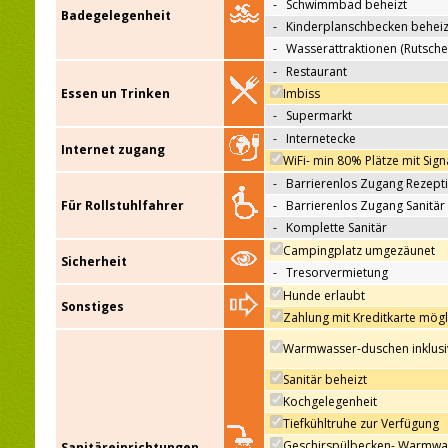
-
Schwimmbad beheizt
Badegelegenheit
-
Kinderplanschbecken beheiz
-
Wasserattraktionen (Rutsche
-
Restaurant
Essen un Trinken
Imbiss
-
Supermarkt
-
Internetecke
Internet zugang
WiFi- min 80% Plätze mit Sign
-
Barrierenlos Zugang Rezept
Für Rollstuhlfahrer
-
Barrierenlos Zugang Sanitär
-
Komplette Sanitär
Campingplatz umgezäunet
Sicherheit
-
Tresorvermietung
Hunde erlaubt
Sonstiges
Zahlung mit Kreditkarte mögl
Warmwasser-duschen inklusi
Sanitär beheizt
Kochgelegenheit
Tiefkühltruhe zur Verfügung
Geschirspülbecken- Warmwa
Sanitäreinrichtungen