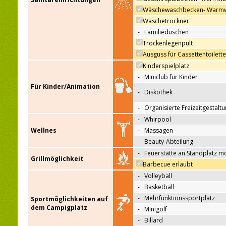
Wäschewaschbecken- Warm
Wäschetrockner
-
Familieduschen
Trockenlegenpult
Ausguss für Cassettentoilett
Kinderspielplatz
-
Miniclub für Kinder
Für Kinder/Animation
-
Diskothek
-
Organisierte Freizeitgestalt
-
Whirpool
Wellnes
-
Massagen
-
Beauty-Abteilung
-
Feuerstätte an Standplatz m
Grillmöglichkeit
Barbecue erlaubt
-
Volleyball
-
Basketball
-
Mehrfunktionssportplatz
Sportmöglichkeiten auf
dem Campigplatz
-
Minigolf
-
Billard