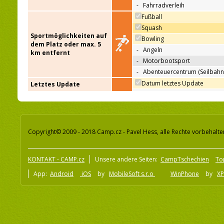
-
Fahrradverleih
Fußball
Squash
Sportmöglichkeiten auf
Bowling
dem Platz oder max. 5
-
Angeln
km entfernt
-
Motorbootsport
-
Abenteuercentrum (Seilbahn
Datum letztes Update
Letztes Update
Copyright© 2009 - 2018 Camp.cz - Pavel Hess, alle Rechte vorbehalte
KONTAKT - CAMP.cz
Unsere andere Seiten:
CampTschechien
To
App:
Android
iOS
by
MobileSoft s.r.o
WinPhone
by
XP