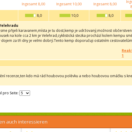
Ing
Ingesamt
8,00
Ingesamt
10,00
Ingesamt
8,00
8
8,0
10,0
8,0
Velehradu
sme přijeli karavanem,místa je tu dost,kemp je udržovaný,možnost občerstvení,
ousek na kole cca 2 km je Velehrad,cyklistická stezka prochází kolem kempu sm
ý dojem za tři dny je velmi dobrý.Tento kemp doporučuji ostatním cestovatelům.
Reakt
1
ění recenze,ten kdo má rád houbovou polévku a nebo houbovou omáčku s kned
l pro Seite:
en auch interessieren