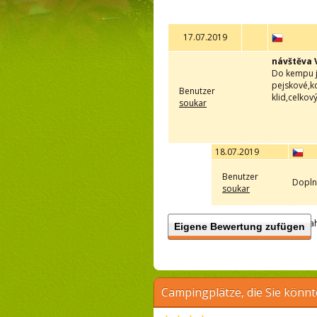
17.07.2019
návštěva 
Do kempu j
pejskové,k
Benutzer
klid,celkov
soukar
18.07.2019
Benutzer
Dopln
soukar
Anzah
Eigene Bewertung zufügen
Campingplätze, die Sie könnt