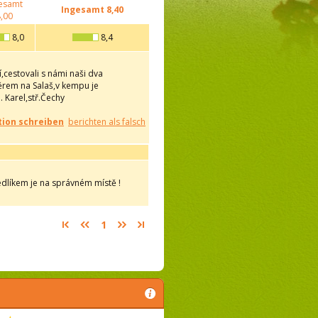
esamt
Ingesamt
8,40
,00
8,0
8,4
cestovali s námi naši dva
ěrem na Salaš,v kempu je
 Karel,stř.Čechy
ion schreiben
berichten als falsch
líkem je na správném místě !
1