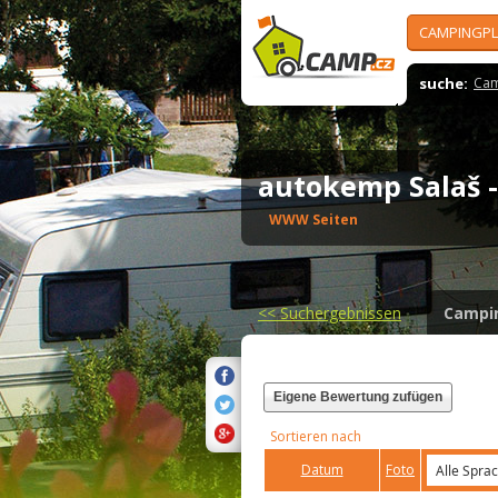
CAMPINGPL
suche:
Cam
autokemp Salaš 
WWW Seiten
<<
Suchergebnissen
Campi
Eigene Bewertung zufügen
Sortieren nach
Datum
Foto