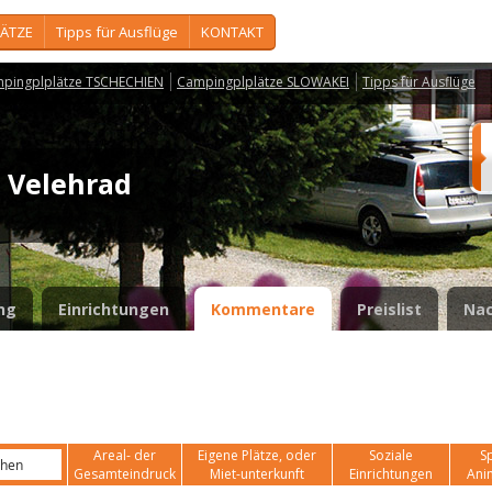
ÄTZE
Tipps für Ausflüge
KONTAKT
pingplplätze TSCHECHIEN
Campingplplätze SLOWAKEI
Tipps für Ausflüge
- Velehrad
ng
Einrichtungen
Kommentare
Preislist
Nac
Areal- der
Eigene Plätze, oder
Soziale
Sp
Gesamteindruck
Miet-unterkunft
Einrichtungen
Ani