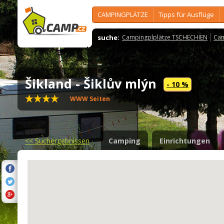
CAMPINGPLÄTZE
Tipps für Ausflüge
suche:
Campingplplätze TSCHECHIEN
Cam
Šikland - Šiklův mlýn
- 10 %
WWW Seiten
<<
Suchergebnissen
Camping
Einrichtungen