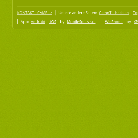
KONTAKT - CAMP.cz
Unsere andere Seiten:
CampTschechien
To
App:
Android
iOS
by
MobileSoft s.r.o
WinPhone
by
XP