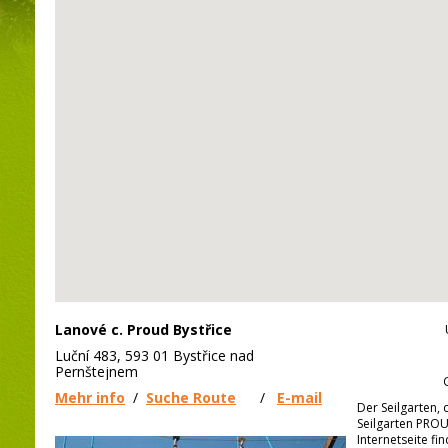
Lanové c. Proud Bystřice
Luční 483, 593 01 Bystřice nad
Pernštejnem
Mehr info
/
Suche Route
/
E-mail
Der Seilgarten,
Seilgarten PROU
Internetseite fin