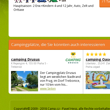
/ 1 T
Hauptsaison- 2 Erw.+Kindern 4 und 12 Jahr, Auto, Zelt und
Orttaxe
Campingplätze, die Sie könnten auch interessieren
camping Drusus
camping Oas
K Reporyjim 4, 155 00 Praha 5 -
Libeňská , 25241 Zla
Trebonice
Praha-západ
Der Campingplatz Drusus
liegt am westlichen Stadtrand
von Prag, im Dorf Trebonice,
nur 10 km vom his...
www Seiten
Copyright© 2009 - 2018 Camp.cz - Pavel Hess, alle Rechte vorbehalte