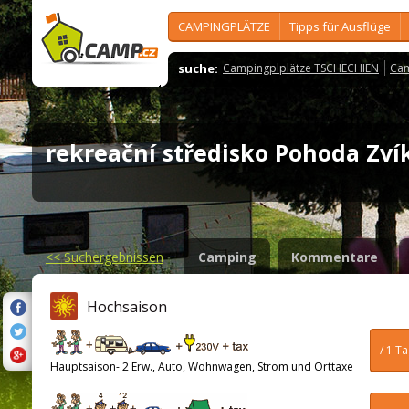
CAMPINGPLÄTZE
Tipps für Ausflüge
suche:
Campingplplätze TSCHECHIEN
Cam
rekreační středisko Pohoda Zv
<<
Suchergebnissen
Camping
Kommentare
Hochsaison
/ 1 T
Hauptsaison- 2 Erw., Auto, Wohnwagen, Strom und Orttaxe