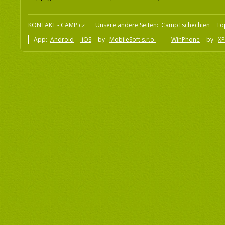
KONTAKT - CAMP.cz
Unsere andere Seiten:
CampTschechien
To
App:
Android
iOS
by
MobileSoft s.r.o
WinPhone
by
XP