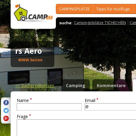
CAMPINGPLÄTZE
Tipps für Ausflüge
suche:
Campingplplätze TSCHECHIEN
Cam
rs Aero
WWW Seiten
<<
Suchergebnissen
Camping
Kommentare
*
*
Name
Email
*
Frage