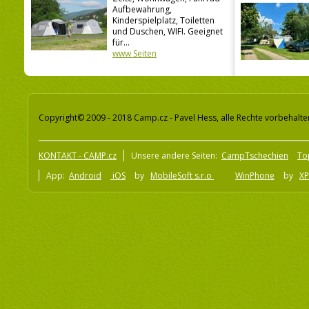
Aufbewahrung,
Kinderspielplatz, Toiletten
und Duschen, WIFI. Geeignet
für...
www Seiten
Copyright© 2009 - 2018 Camp.cz - Pavel Hess, alle Rechte vorbehalte
KONTAKT - CAMP.cz
Unsere andere Seiten:
CampTschechien
To
App:
Android
iOS
by
MobileSoft s.r.o
WinPhone
by
XP