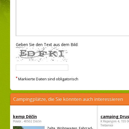
Geben Sie den Text aus dem Bild:
*
Markierte Daten sind obligatorisch
Campingplätze, die Sie könnten auch interessieren
kemp Děčín
camping Dru
Polabí , 40502 Děčín
K Reporyjim 4, 155 0
Trebonice
Zelte, Wohnwagen, Fahrrad-