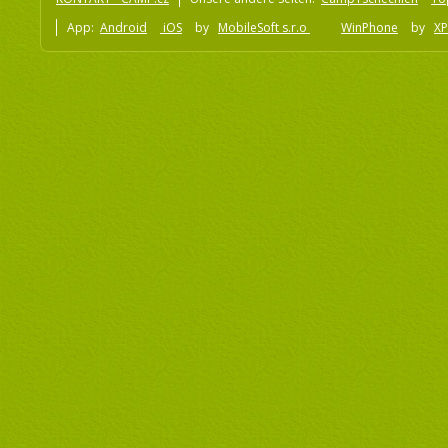
App:
Android
iOS
by
MobileSoft s.r.o
WinPhone
by
XP