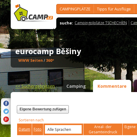
CAMPINGPLÄTZE
Tipps für Ausflüge
suche:
Campingplplätze TSCHECHIEN
Cam
eurocamp Běšiny
WWW Seiten
/
360º
<<
Suchergebnissen
Camping
Kommentare
Eigene Bewertung zufügen
Sortieren nach
Areal- der
Eigene 
Datum
Foto
Gesamteindruck