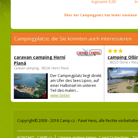
Ingesamt
0,00
I
Über der Campingplatz hat leider niemand 
Campingplätze, die Sie könnten auch interessieren
caravan camping Horní
camping Olši
Planá
, 38223 Černá v Poš
Caravan camping , 38226 Horní Planá
Der Campingplatz liegt direkt
am Ufer des Sees Lipno, auf
einer Halbinsel im unteren
Teil des maleri...
www Seiten
Copyright© 2009 - 2018 Camp.cz - Pavel Hess, alle Rechte vorbehalte
KONTAKT - CAMP.cz
Unsere andere Seiten:
CampTschechien
To