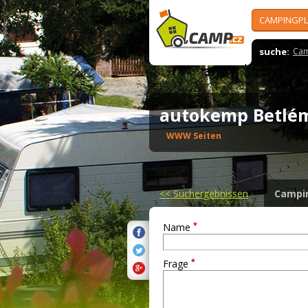
CAMPINGPL
suche:
Cam
autokemp Betl
WWW Seiten
<<
Suchergebnissen
Campi
*
Name
*
Frage