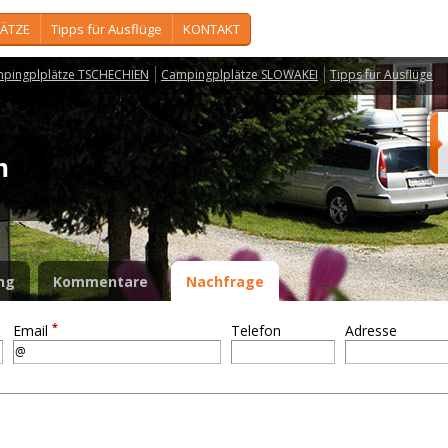
ÄTZE
Tipps für Ausflüge
KONTAKT
pingplplätze TSCHECHIEN
Campingplplätze SLOWAKEI
Tipps für Ausflüge
ém
ng
Kommentare
Nachfrage
*
Email
Telefon
Adresse