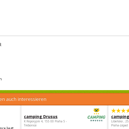
:
h
en auch interessieren
camping Drusus
camping
K Reporyjim 4, 155 00 Praha 5 -
Libeňská , 2
Trebonice
Praha-západ
ce liegt