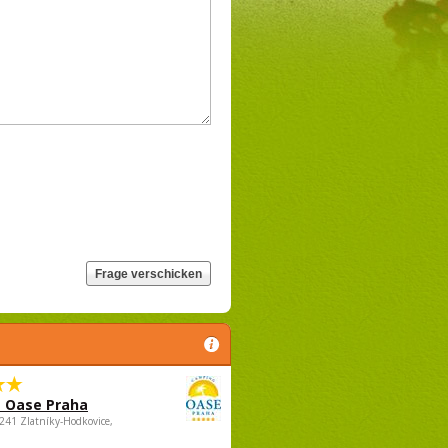
 Oase Praha
5241 Zlatníky-Hodkovice,