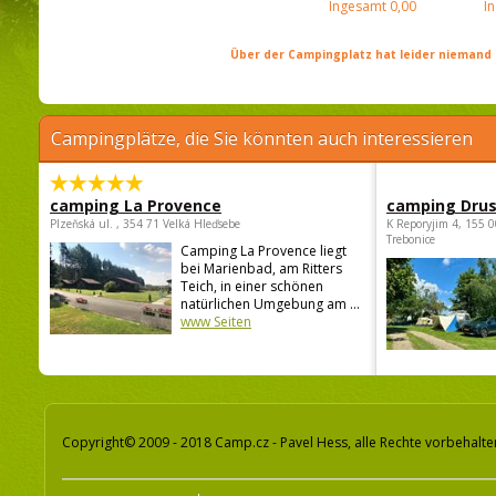
Ingesamt
0,00
I
Über der Campingplatz hat leider niemand 
Campingplätze, die Sie könnten auch interessieren
camping La Provence
camping Dru
Plzeňská ul. , 354 71 Velká Hleďsebe
K Reporyjim 4, 155 0
Trebonice
Camping La Provence liegt
bei Marienbad, am Ritters
Teich, in einer schönen
natürlichen Umgebung am ...
www Seiten
Copyright© 2009 - 2018 Camp.cz - Pavel Hess, alle Rechte vorbehalte