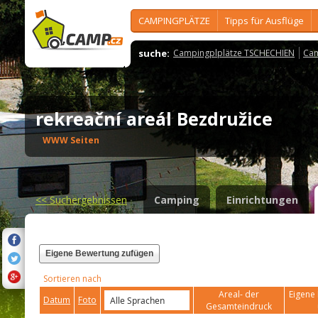
CAMPINGPLÄTZE
Tipps für Ausflüge
suche:
Campingplplätze TSCHECHIEN
Cam
rekreační areál Bezdružice
WWW Seiten
<<
Suchergebnissen
Camping
Einrichtungen
Eigene Bewertung zufügen
Sortieren nach
Areal- der
Eigene 
Datum
Foto
Gesamteindruck