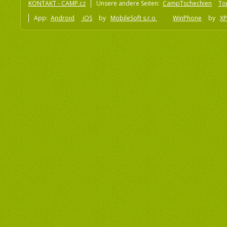
KONTAKT - CAMP.cz
Unsere andere Seiten:
CampTschechien
To
App:
Android
iOS
by
MobileSoft s.r.o
WinPhone
by
XP