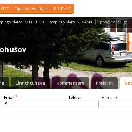
ÄTZE
Tipps für Ausflüge
KONTAKT
pingplplätze TSCHECHIEN
Campingplplätze SLOWAKEI
Tipps für Ausflüge
 Bohušov
ng
Einrichtungen
Kommentare
Preislist
Nac
*
Email
Telefon
Adresse