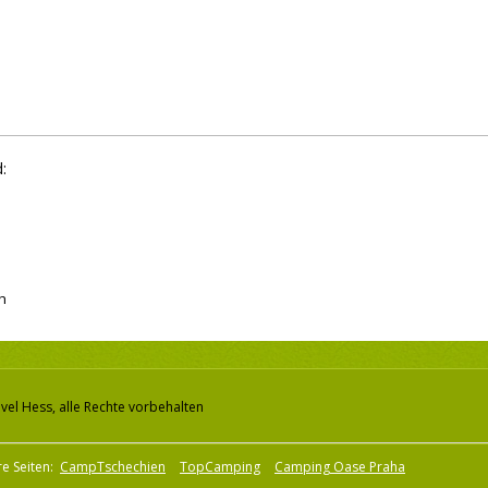
:
h
vel Hess, alle Rechte vorbehalten
e Seiten:
CampTschechien
TopCamping
Camping Oase Praha