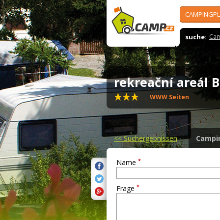
CAMPINGPL
suche:
Cam
rekreační areál
WWW Seiten
<<
Suchergebnissen
Campi
*
Name
*
Frage