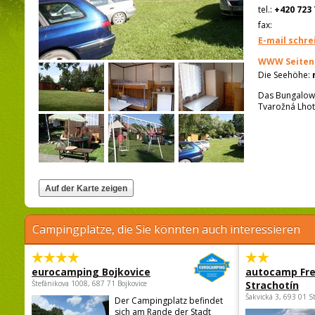
tel.:
+420 723 
fax:
E-mail schre
WWW Seiten
Die Seehöhe:
Das Bungalowd
Tvarožná Lhot
Campingplätze, die Sie könnten auch interessieren
eurocamping Bojkovice
autocamp Fre
Štefánikova 1008, 687 71 Bojkovice
Strachotín
Šakvická 3, 693 01 S
Der Campingplatz befindet
sich am Rande der Stadt