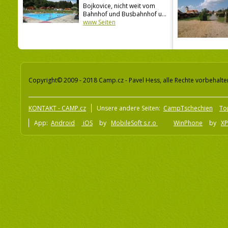
Bojkovice, nicht weit vom
Bahnhof und Busbahnhof u...
www Seiten
Copyright© 2009 - 2018 Camp.cz - Pavel Hess, alle Rechte vorbehalte
KONTAKT - CAMP.cz
Unsere andere Seiten:
CampTschechien
To
App:
Android
iOS
by
MobileSoft s.r.o
WinPhone
by
XP