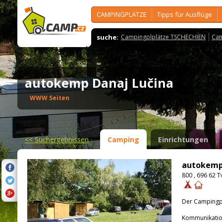
CAMPINGPLÄTZE
Tipps für Ausflüge
suche:
Campingplplätze TSCHECHIEN
Cam
autokemp Danaj Lučina
WWW Seiten
<<
Suchergebnissen
Camping
Einrichtungen
autokemp
800 , 696 62 
Der Campingpla
Kommunikatio