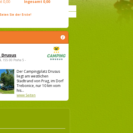
t
0,00
Ingesamt
0,00
ien Sie der Erste!
 Drusus
4, 155 00 Praha 5 -
Der Campingplatz Drusus
liegt am westlichen
Stadtrand von Prag, im Dorf
Trebonice, nur 10 km vom
his...
www Seiten