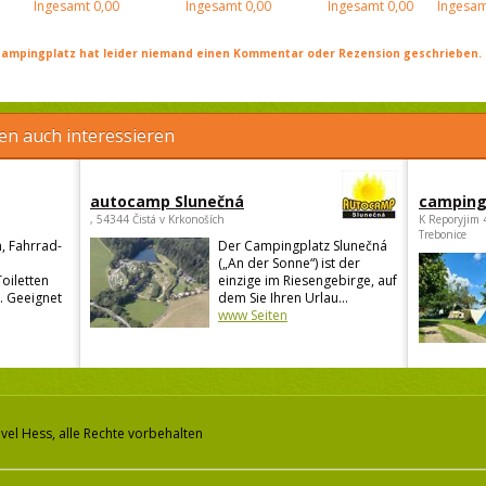
Ingesamt
0,00
Ingesamt
0,00
Ingesamt
0,00
Ingesam
ampingplatz hat leider niemand einen Kommentar oder Rezension geschrieben. Se
en auch interessieren
autocamp Slunečná
camping
, 54344 Čistá v Krkonoších
K Reporyjim 
Trebonice
, Fahrrad-
Der Campingplatz Slunečná
(„An der Sonne“) ist der
Toiletten
einzige im Riesengebirge, auf
. Geeignet
dem Sie Ihren Urlau...
www Seiten
vel Hess, alle Rechte vorbehalten