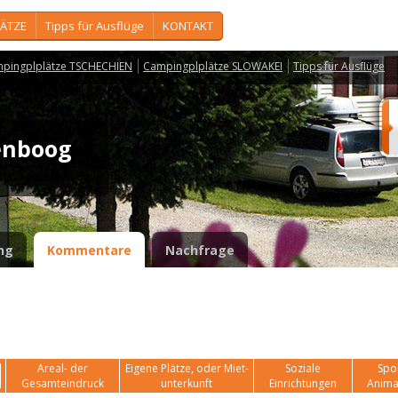
ÄTZE
Tipps für Ausflüge
KONTAKT
pingplplätze TSCHECHIEN
Campingplplätze SLOWAKEI
Tipps für Ausflüge
genboog
ng
Kommentare
Nachfrage
Areal- der
Eigene Plätze, oder Miet-
Soziale
Spor
Gesamteindruck
unterkunft
Einrichtungen
Anima