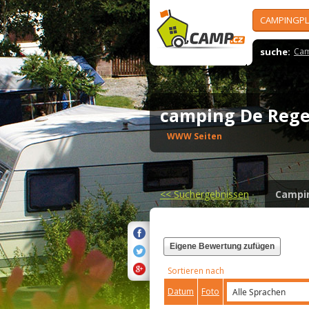
CAMPINGPL
suche:
Cam
camping De Re
WWW Seiten
<<
Suchergebnissen
Campi
Eigene Bewertung zufügen
Sortieren nach
Datum
Foto