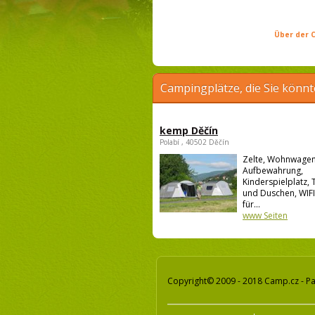
Über der C
Campingplätze, die Sie könnt
kemp Děčín
Polabí , 40502 Děčín
Zelte, Wohnwagen
Aufbewahrung,
Kinderspielplatz, 
und Duschen, WIFI
für...
www Seiten
Copyright© 2009 - 2018 Camp.cz - Pa