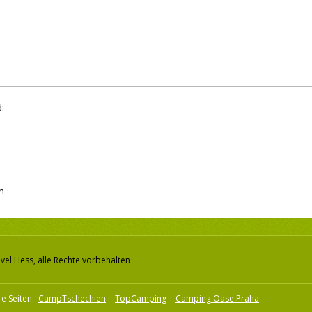
:
h
vel Hess, alle Rechte vorbehalten
e Seiten:
CampTschechien
TopCamping
Camping Oase Praha