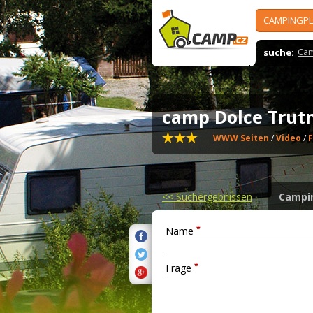
CAMPINGPL
suche:
Cam
camp Dolce Tru
WWW Seiten
/
Video
/
<<
Suchergebnissen
Campi
*
Name
*
Frage