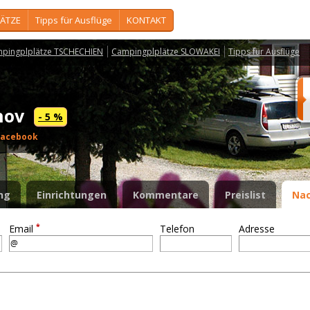
ÄTZE
Tipps für Ausflüge
KONTAKT
pingplplätze TSCHECHIEN
Campingplplätze SLOWAKEI
Tipps für Ausflüge
tnov
- 5 %
Facebook
ng
Einrichtungen
Kommentare
Preislist
Nac
*
Email
Telefon
Adresse