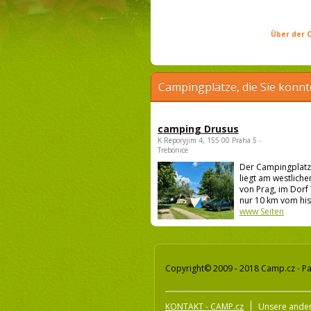
Über der C
Campingplätze, die Sie könnt
camping Drusus
K Reporyjim 4, 155 00 Praha 5 -
Trebonice
Der Campingplatz
liegt am westlich
von Prag, im Dorf
nur 10 km vom his.
www Seiten
Copyright© 2009 - 2018 Camp.cz - Pa
KONTAKT - CAMP.cz
Unsere ander