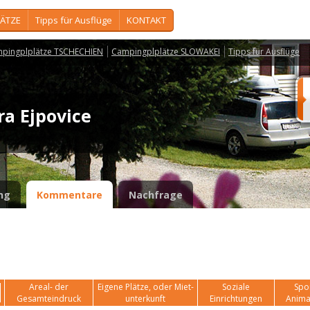
ÄTZE
Tipps für Ausflüge
KONTAKT
pingplplätze TSCHECHIEN
Campingplplätze SLOWAKEI
Tipps für Ausflüge
ra Ejpovice
ng
Kommentare
Nachfrage
Areal- der
Eigene Plätze, oder Miet-
Soziale
Spor
Gesamteindruck
unterkunft
Einrichtungen
Anima