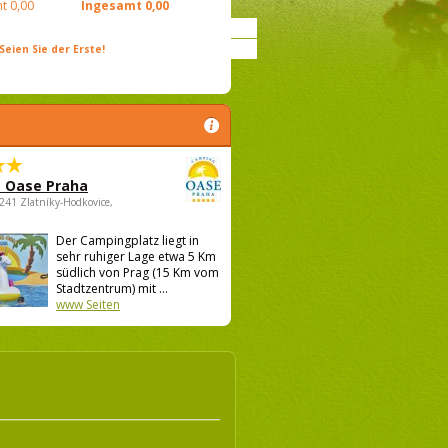
t
0,00
Ingesamt
0,00
ien Sie der Erste!
 Oase Praha
5241 Zlatníky-Hodkovice,
Der Campingplatz liegt in
sehr ruhiger Lage etwa 5 Km
südlich von Prag (15 Km vom
Stadtzentrum) mit ...
www Seiten