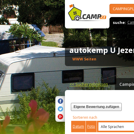
CAMPINGPL
suche:
Cam
autokemp U Jeze
WWW Seiten
<<
Suchergebnissen
Campi
Eigene Bewertung zufügen
Sortieren nach
Datum
Foto