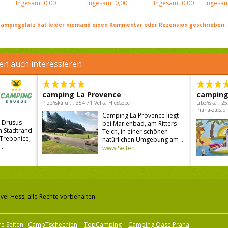
Ingesamt
0,00
Ingesamt
0,00
Ingesamt
0,00
Ingesam
ampingplatz hat leider niemand einen Kommentar oder Rezension geschrieben. Se
en auch interessieren
camping La Provence
camping
Plzeňská ul. , 354 71 Velká Hleďsebe
Libeňská , 2
Praha-západ
Camping La Provence liegt
 Drusus
bei Marienbad, am Ritters
en Stadtrand
Teich, in einer schönen
 Trebonice,
natürlichen Umgebung am ...
..
www Seiten
vel Hess, alle Rechte vorbehalten
e Seiten:
CampTschechien
TopCamping
Camping Oase Praha