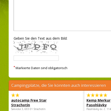
Geben Sie den Text aus dem Bild:
*
Markierte Daten sind obligatorisch
Campingplätze, die Sie könnten auch interessieren
autocamp Free Star
Kemp Merkur
Strachotín
Pasohlávky
Šakvická 3, 693 01 Strachotín
Pasohlávky ev. č. 11