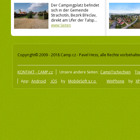
Der Campingplatz befindet
sich in der Gemeinde
Strachotín, Bezirk Břeclav,
direkt am Ufer der Talsp...
www Seiten
Copyright© 2009 - 2018 Camp.cz - Pavel Hess, alle Rechte vorbehalte
KONTAKT - CAMP.cz
Unsere andere Seiten:
CampTschechien
To
App:
Android
iOS
by
MobileSoft s.r.o
WinPhone
by
XP