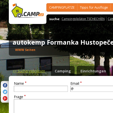
CAMPINGPLÄTZE
Tipps für Ausflüge
suche:
Campingplplätze TSCHECHIEN
Cam
autokemp Formanka Hustope
WWW Seiten
<<
Suchergebnissen
Camping
Einrichtungen
*
*
Name
Email
*
Frage