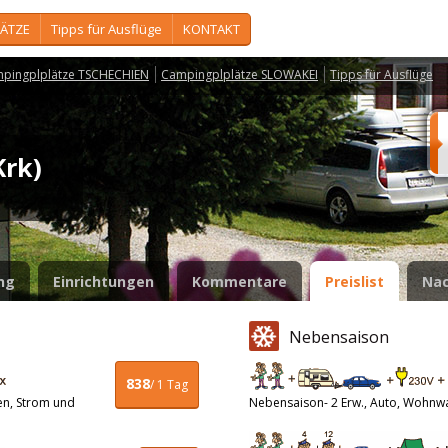
ÄTZE
Tipps für Ausflüge
KONTAKT
pingplplätze TSCHECHIEN
Campingplplätze SLOWAKEI
Tipps für Ausflüge
Krk)
ng
Einrichtungen
Kommentare
Preislist
Nac
Nebensaison
838
/ 1 Tag
en, Strom und
Nebensaison- 2 Erw., Auto, Wohnw