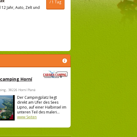
/ 1 Tag
12 Jahr, Auto, Zelt und
 camping Horní
ing , 38226 Horní Planá
Der Campingplatz liegt
direkt am Ufer des Sees
Lipno, auf einer Halbinsel im
unteren Teil des maleri...
www Seiten