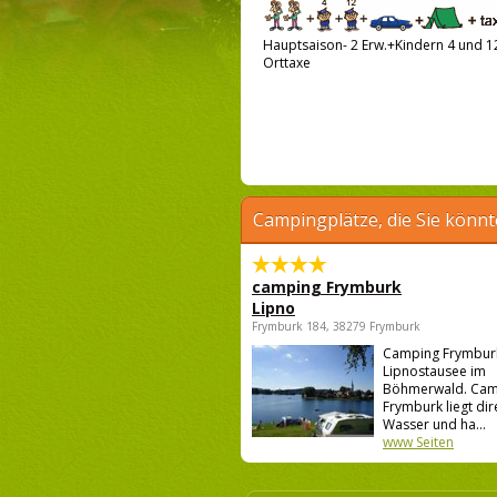
Hauptsaison- 2 Erw.+Kindern 4 und 12
Orttaxe
Campingplätze, die Sie könnt
camping Frymburk
Lipno
Frymburk 184, 38279 Frymburk
Camping Frymburk
Lipnostausee im
Böhmerwald. Cam
Frymburk liegt di
Wasser und ha...
www Seiten