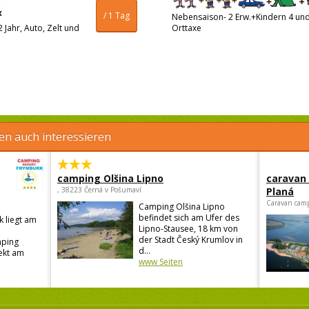
/ 1 Tag
Nebensaison- 2 Erw.+Kindern 4 und 
 Jahr, Auto, Zelt und
Orttaxe
en auch interessieren
camping Olšina Lipno
caravan
, 38223 Černá v Pošumaví
Planá
Caravan camp
Camping Olšina Lipno
befindet sich am Ufer des
 liegt am
Lipno-Stausee, 18 km von
der Stadt Český Krumlov in
ping
d...
rekt am
www Seiten