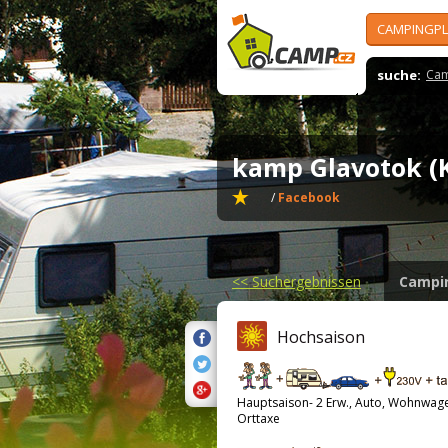
CAMPINGPL
suche:
Cam
kamp Glavotok (
/
Facebook
<<
Suchergebnissen
Campi
Hochsaison
Hauptsaison- 2 Erw., Auto, Wohnwag
Orttaxe