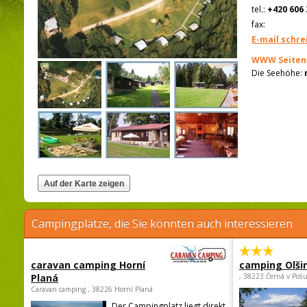
tel.:
+420 606 
fax:
E-mail schre
WWW Seiten
Die Seehöhe:
Campingplätze, die Sie könnten auch interessieren
caravan camping Horní
camping Olši
Planá
, 38223 Černá v Poš
Caravan camping , 38226 Horní Planá
Der Campingplatz liegt direkt