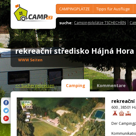
CAMPINGPLÄTZE
Tipps für Ausflüge
suche:
Campingplplätze TSCHECHIEN
Cam
rekreační středisko Hájná Hor
WWW Seiten
<<
Suchergebnissen
Camping
Kommentare
rekreační
600 , 38501 H
Der Campingpla
Kommunikatio