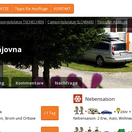
ÄTZE
Tipps für Ausflüge
KONTAKT
pingplplätze TSCHECHIEN
Campingplplätze SLOWAKEI
Tipps für Ausflüge
Hájovna
ng
Kommentare
Nachfrage
Nebensaison
/ 1 Tag
en, Strom und Orttaxe
Nebensaison- 2 Erw., Auto, Wohnw