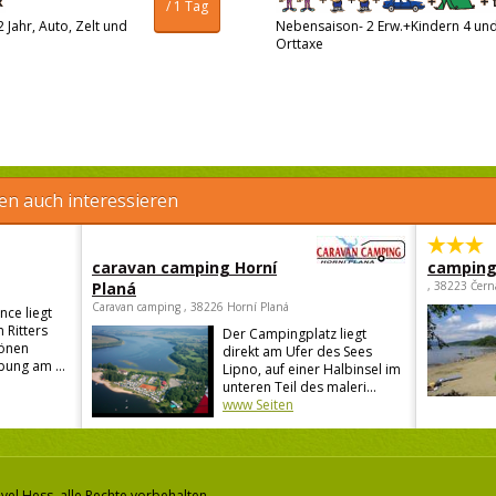
/ 1 Tag
 Jahr, Auto, Zelt und
Nebensaison- 2 Erw.+Kindern 4 und 
Orttaxe
en auch interessieren
caravan camping Horní
camping 
Planá
, 38223 Čern
Caravan camping , 38226 Horní Planá
ce liegt
 Ritters
Der Campingplatz liegt
hönen
direkt am Ufer des Sees
ung am ...
Lipno, auf einer Halbinsel im
unteren Teil des maleri...
www Seiten
vel Hess, alle Rechte vorbehalten