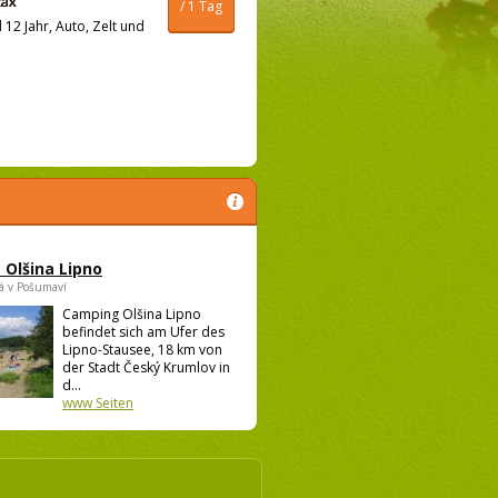
/ 1 Tag
12 Jahr, Auto, Zelt und
Olšina Lipno
á v Pošumaví
Camping Olšina Lipno
befindet sich am Ufer des
Lipno-Stausee, 18 km von
der Stadt Český Krumlov in
d...
www Seiten