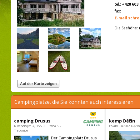
tel.:
+420 603 
fax:
E-mail schre
Die Seehöhe:
Campingplätze, die Sie könnten auch interessieren
camping Drusus
kemp Děčín
K Reporyjim 4, 155 00 Praha 5 -
Polabí , 40502 Děčín
Trebonice
Der Campingplatz Drusus