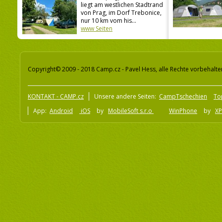
liegt am westlichen Stadtrand
von Prag, im Dorf Trebonice,
nur 10 km vom his...
www Seiten
Copyright© 2009 - 2018 Camp.cz - Pavel Hess, alle Rechte vorbehalte
KONTAKT - CAMP.cz
Unsere andere Seiten:
CampTschechien
To
App:
Android
iOS
by
MobileSoft s.r.o
WinPhone
by
XP