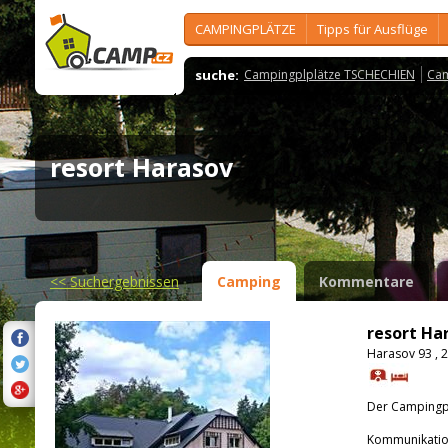
CAMPINGPLÄTZE
Tipps für Ausflüge
suche:
Campingplplätze TSCHECHIEN
Cam
resort Harasov
<<
Suchergebnissen
Camping
Kommentare
resort Ha
Harasov 93 , 
Der Campingpla
Kommunikatio