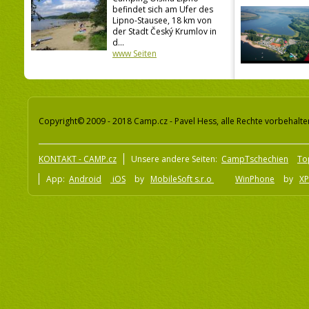
befindet sich am Ufer des
Lipno-Stausee, 18 km von
der Stadt Český Krumlov in
d...
www Seiten
Copyright© 2009 - 2018 Camp.cz - Pavel Hess, alle Rechte vorbehalte
KONTAKT - CAMP.cz
Unsere andere Seiten:
CampTschechien
To
App:
Android
iOS
by
MobileSoft s.r.o
WinPhone
by
XP