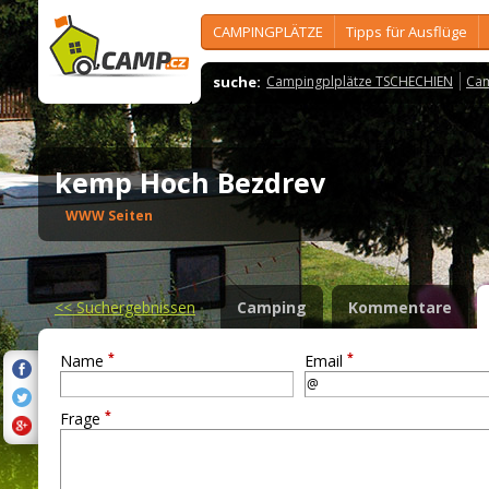
CAMPINGPLÄTZE
Tipps für Ausflüge
suche:
Campingplplätze TSCHECHIEN
Cam
kemp Hoch Bezdrev
WWW Seiten
<<
Suchergebnissen
Camping
Kommentare
*
*
Name
Email
*
Frage