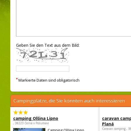
Geben Sie den Text aus dem Bild:
*
Markierte Daten sind obligatorisch
Campingplätze, die Sie könnten auch interessieren
camping Olšina Lipno
caravan camp
, 38223 Černá v Pošumaví
Planá
Caravan camping , 3
Camping Olšina Lipno