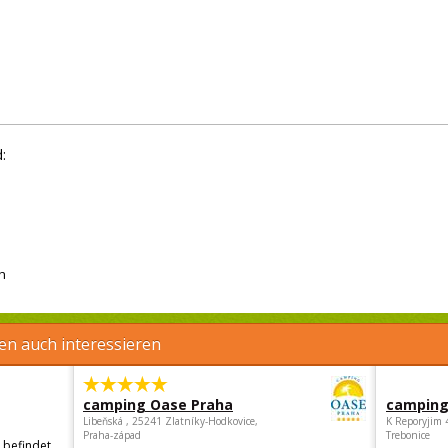
:
h
en auch interessieren
camping Oase Praha
camping
Libeňská , 25241 Zlatníky-Hodkovice,
K Reporyjim 
Praha-západ
Trebonice
 befindet