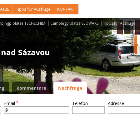
ÄTZE
Tipps für Ausflüge
KONTAKT
pingplplätze TSCHECHIEN
Campingplplätze SLOWAKEI
Tipps für Ausflüge
 nad Sázavou
ng
Kommentare
Nachfrage
*
Email
Telefon
Adresse