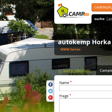
CAMPINGPL
suche:
Cam
autokemp Horka
WWW Seiten
<<
Suchergebnissen
Campi
*
Name
*
Frage