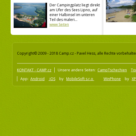
Der Campingplatz liegt direkt
am Ufer des Sees Lipno, auf
einer Halbinsel im unteren
Teil des maleri...
www Seiten
Copyright© 2009 - 2018 Camp.cz - Pavel Hess, alle Rechte vorbehalte
KONTAKT - CAMP.cz
Unsere andere Seiten:
CampTschechien
To
App:
Android
iOS
by
MobileSoft s.r.o
WinPhone
by
XP