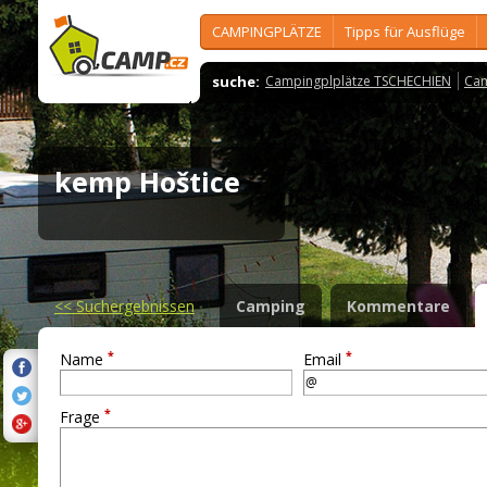
CAMPINGPLÄTZE
Tipps für Ausflüge
suche:
Campingplplätze TSCHECHIEN
Cam
kemp Hoštice
<<
Suchergebnissen
Camping
Kommentare
*
*
Name
Email
*
Frage