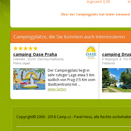
Ingesamt
0,00
I
Über der Campingplatz hat leider niemand 
Campingplätze, die Sie könnten auch interessieren
camping Oase Praha
camping Dru
Libeňská , 25241 Zlatníky-Hodkovice,
K Reporyjim 4, 155 0
Praha-západ
Trebonice
Der Campingplatz liegt in
sehr ruhiger Lage etwa 5 Km
südlich von Prag (15 Km vom
Stadtzentrum) mit ...
www Seiten
Copyright© 2009 - 2018 Camp.cz - Pavel Hess, alle Rechte vorbehalte