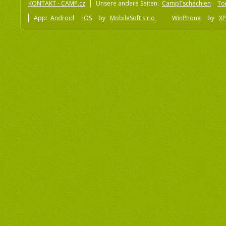
KONTAKT - CAMP.cz
Unsere andere Seiten:
CampTschechien
To
App:
Android
iOS
by
MobileSoft s.r.o
WinPhone
by
XP