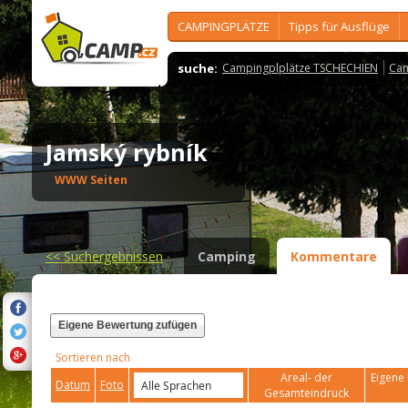
CAMPINGPLÄTZE
Tipps für Ausflüge
suche:
Campingplplätze TSCHECHIEN
Cam
Jamský rybník
WWW Seiten
<<
Suchergebnissen
Camping
Kommentare
Eigene Bewertung zufügen
Sortieren nach
Areal- der
Eigene 
Datum
Foto
Gesamteindruck