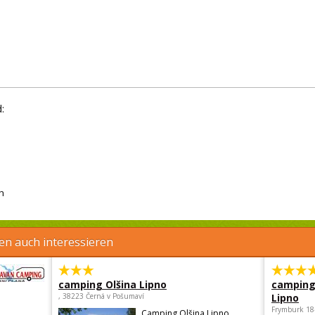
:
h
en auch interessieren
camping Olšina Lipno
camping
, 38223 Černá v Pošumaví
Lipno
Frymburk 18
Camping Olšina Lipno