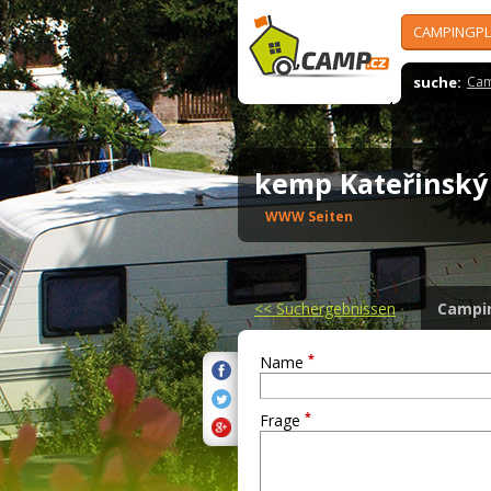
CAMPINGPL
suche:
Cam
kemp Kateřinsk
WWW Seiten
<<
Suchergebnissen
Campi
*
Name
*
Frage