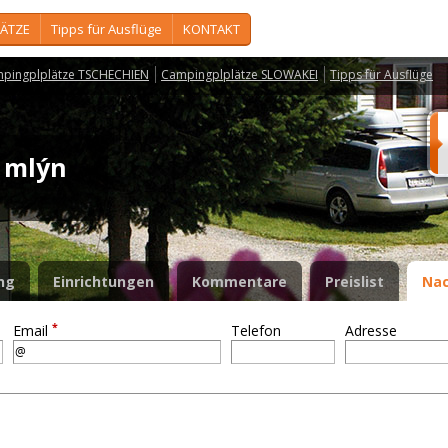
ÄTZE
Tipps für Ausflüge
KONTAKT
pingplplätze TSCHECHIEN
Campingplplätze SLOWAKEI
Tipps für Ausflüge
ý mlýn
ng
Einrichtungen
Kommentare
Preislist
Nac
*
Email
Telefon
Adresse