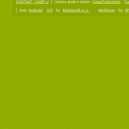
KONTAKT - CAMP.cz
Unsere andere Seiten:
CampTschechien
To
App:
Android
iOS
by
MobileSoft s.r.o
WinPhone
by
XP