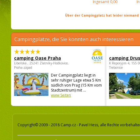
Ingesamt
0,00
I
Über der Campingplatz hat leider niemand 
Campingplätze, die Sie könnten auch interessieren
camping Oase Praha
camping Dru
Libeňská , 25241 Zlatníky-Hodkovice,
K Reporyjim 4, 155 0
Praha-západ
Trebonice
Der Campingplatz liegt in
sehr ruhiger Lage etwa 5 Km
südlich von Prag (15 Km vom
Stadtzentrum) mit ...
www Seiten
Copyright© 2009 - 2018 Camp.cz - Pavel Hess, alle Rechte vorbehalte