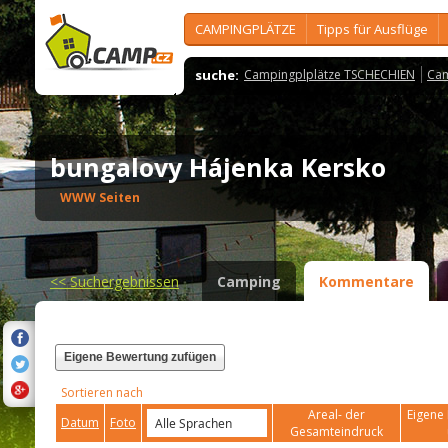
CAMPINGPLÄTZE
Tipps für Ausflüge
suche:
Campingplplätze TSCHECHIEN
Cam
bungalovy Hájenka Kersko
WWW Seiten
<<
Suchergebnissen
Camping
Kommentare
Eigene Bewertung zufügen
Sortieren nach
Areal- der
Eigene 
Datum
Foto
Gesamteindruck