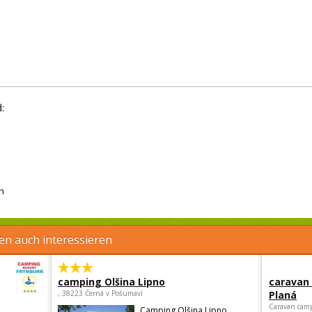
:
h
en auch interessieren
camping Olšina Lipno
caravan
, 38223 Černá v Pošumaví
Planá
Caravan camp
Camping Olšina Lipno