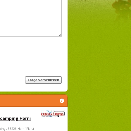
 camping Horní
ing , 38226 Horní Planá