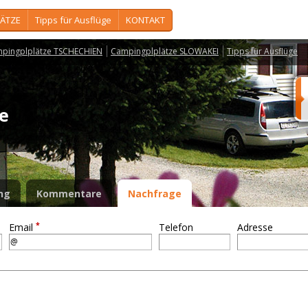
ÄTZE
Tipps für Ausflüge
KONTAKT
pingplplätze TSCHECHIEN
Campingplplätze SLOWAKEI
Tipps für Ausflüge
ce
ng
Kommentare
Nachfrage
*
Email
Telefon
Adresse