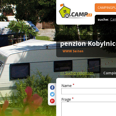
CAMPINGPL
suche:
Cam
penzion Kobylni
WWW Seiten
<<
Suchergebnissen
Campi
*
Name
*
Frage