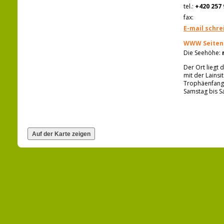
tel.:
+420 257 
fax:
E-mail schre
WWW Seiten
Die Seehöhe:
Der Ort liegt
mit der Lainsi
Trophäenfangs
Samstag bis S