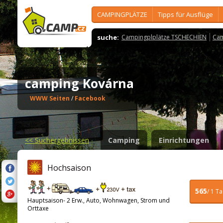
CAMPINGPLÄTZE
Tipps für Ausflüge
suche:
Campingplplätze TSCHECHIEN
Cam
camping Kovárna
WWW Seiten
/
Facebook
<<
Suchergebnissen
Camping
Einrichtungen
Hochsaison
565
/ 1 T
Hauptsaison- 2 Erw., Auto, Wohnwagen, Strom und
Orttaxe