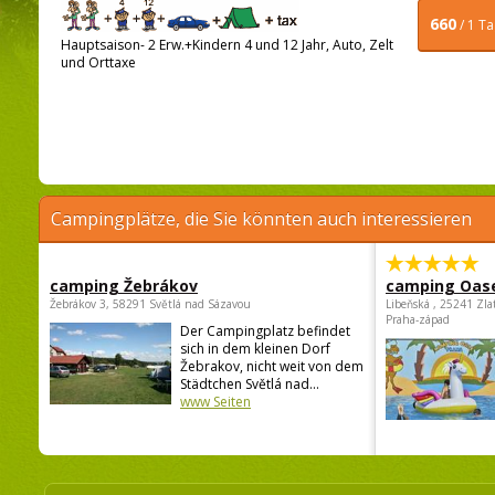
660
/ 1 T
Hauptsaison- 2 Erw.+Kindern 4 und 12 Jahr, Auto, Zelt
und Orttaxe
Campingplätze, die Sie könnten auch interessieren
camping Žebrákov
camping Oas
Žebrákov 3, 58291 Světlá nad Sázavou
Libeňská , 25241 Zla
Praha-západ
Der Campingplatz befindet
sich in dem kleinen Dorf
Žebrakov, nicht weit von dem
Städtchen Světlá nad...
www Seiten