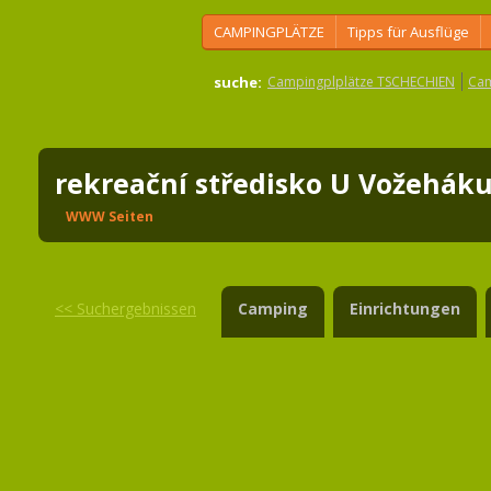
CAMPINGPLÄTZE
Tipps für Ausflüge
suche:
Campingplplätze TSCHECHIEN
Cam
rekreační středisko U Vožehá
WWW Seiten
<<
Suchergebnissen
Camping
Einrichtungen