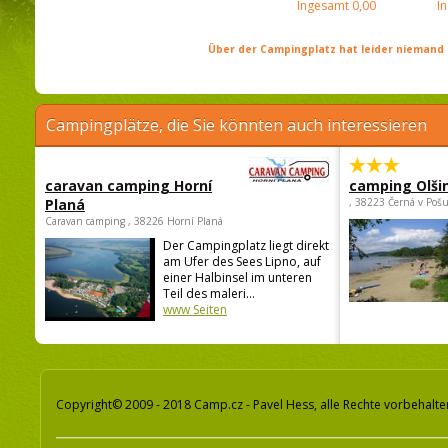
Ingesamt
0,00
I
Über der Campingplatz hat leider niemand 
Campingplätze, die Sie könnten auch interessieren
caravan camping Horní
camping Olši
Planá
, 38223 Černá v Poš
Caravan camping , 38226 Horní Planá
Der Campingplatz liegt direkt
am Ufer des Sees Lipno, auf
einer Halbinsel im unteren
Teil des maleri...
www Seiten
Copyright© 2009 - 2018 Camp.cz - Pavel Hess, alle Rechte vorbehalte