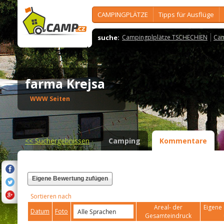
CAMPINGPLÄTZE
Tipps für Ausflüge
suche:
Campingplplätze TSCHECHIEN
Cam
farma Krejsa
WWW Seiten
<<
Suchergebnissen
Camping
Kommentare
Eigene Bewertung zufügen
Sortieren nach
Areal- der
Eigene 
Datum
Foto
Gesamteindruck