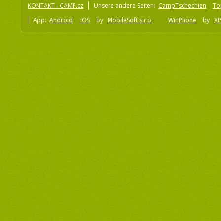
KONTAKT - CAMP.cz
Unsere andere Seiten:
CampTschechien
To
App:
Android
iOS
by
MobileSoft s.r.o
WinPhone
by
XP